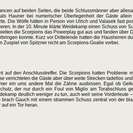
ncen auf beiden Seiten, die beide Schlussmänner aber allesamt
ls Hauner bei numerischer Überlegenheit der Gäste allein 
e. Die Wölfe hätten in Person von Ulrich und Valasek fast p
eren. In der 10. Minute klärte Weidekamp einen Schuss von Sup
spielten die Scorpions das Powerplay gut aus und fanden übe
rbringen konnte. Kurz vor Drittelende hatten die Hausherren d
n Zuspiel von Spitzner nicht am Scorpions-Goalie vorbei.
acht auf den Anschlusstreffer. Die Scorpions hatten Probleme
se verrichteten die Gäste aber über weite Strecken tadellos und
ürmer ein ums andere Mal die Zähne ausbissen. Egal ob Gel
chutz, der nur durch ein Foul von Miglio am Torabschluss ge
idekamp deutlich weniger zu tun, auch weil seine Vorderleute – 
te brach Gauch mit einem strammen Schuss zentral von der bla
auf ein Tor heran.