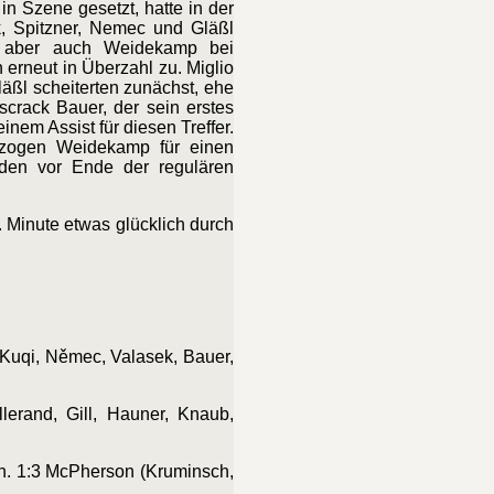
n Szene gesetzt, hatte in der
k, Spitzner, Nemec und Gläßl
r aber auch Weidekamp bei
 erneut in Überzahl zu. Miglio
Gläßl
scheiterten zunächst, ehe
scrack Bauer, der sein erstes
inem Assist für diesen Treffer.
d zogen Weidekamp für einen
nden vor Ende der regulären
. Minute etwas glücklich durch
 Kuqi, Němec, Valasek, Bauer,
lerand, Gill, Hauner, Knaub,
Min. 1:3 McPherson (Kruminsch,