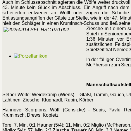
Auch im Schlussabschnitt agierten die Wölfe weiter druckvoll
43. Minute kein Glück im Abschluss. Ein Angriff nach dem 
scheiterten entweder an Wölfl oder zogen die Schei
Entlastungsangriffen der Gäste zur Stelle, wie in der 47. Minu
hielt den Schläger in einen Kruminsch-Schuss und ließ seine
Ziesche mit einem se
Spiel im Seniorenberei
1:36 Minuten vor En
zusätzlichen Feldsp
Spielzeit traf Nemec 
In der fälligen Overt
McPherson zum Siegtr
Mannschaftsaufstell
Selber Wölfe: Weidekamp (Wiens) – Gläßl, Tramm, Gauch, Ulric
Lahtinen, Ziesche, Klughardt, Rubin, Körber
Hannover Scorpions: Wölfl (Gensicke) – Supis, Pavlu, Reiß
Kruminsch, Drews, Kopietz
Tore: 7. Min. 0:1 Hauner (5/4); 11. Min. 0:2 Miglio (McPherso
Miglio; 5/4); 57. Min. 2:3 Ziesche (Bauer); 60. Min. 3:3 Nemec 