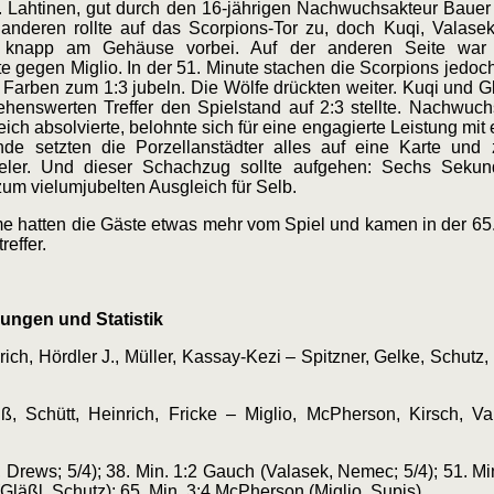
. Lahtinen, gut durch den 16-jährigen Nachwuchsakteur Bauer i
anderen rollte auf das Scorpions-Tor zu, doch Kuqi, Valase
be knapp am Gehäuse vorbei. Auf der anderen Seite wa
te gegen Miglio. In der 51. Minute stachen die Scorpions jedoch
 Farben zum 1:3 jubeln. Die Wölfe drückten weiter. Kuqi und 
henswerten Treffer den Spielstand auf 2:3 stellte. Nachwuch
ch absolvierte, belohnte sich für eine engagierte Leistung mit e
de setzten die Porzellanstädter alles auf eine Karte un
ieler. Und dieser Schachzug sollte aufgehen: Sechs Seku
zum vielumjubelten Ausgleich für Selb.
ime hatten die Gäste etwas mehr vom Spiel und kamen in der 65
effer.
ungen und Statistik
h, Hördler J., Müller, Kassay-Kezi – Spitzner, Gelke, Schutz,
, Schütt, Heinrich, Fricke – Miglio, McPherson, Kirsch, Val
n, Drews; 5/4); 38. Min. 1:2 Gauch (Valasek, Nemec; 5/4); 51. 
(Gläßl, Schutz); 65. Min. 3:4 McPherson (Miglio, Supis)