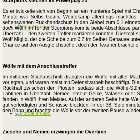
Scorpions stechen im Powerplay zu
Es entwickelte sich von Beginn an ein munteres Spiel mit Cha
Minute war Selbs Goalie Weidekamp allerdings machtlos, a
sehenswerten Rückhandschutz in den Giebel zum 0:1 einnetzt
doch Wölfl im Tor der Scorpions konnte beide Abschlüsse pari
Überzahl – den zweiten Treffer markieren konnten. Diesmal 
Wolf Miglio, der die Scheibe zum 0:2 im Selber Gehäuse unte
Chance auf den Ausgleichstreffer, doch der Texaner brachte ei
Wölfe mit dem Anschlusstreffer
Im mittleren Spielabschnitt drängten die Wölfe mit aller M
vorlegten, und waren meist mit Defensivarbeit beschäftigt. Die
Rückhalt zwischen den Pfosten, sodass sich die Wölfe-St
Lahtinen in Überzahl, Nemec, erneut Gelke, Valasek oder S
fanden in Wölfl ihren Meister. Auf der anderen Seite hatte We
gut verteidigten und Schüsse blockten. In der 38. Spielminu
den Bann und brachte die Wölfe vor der zweiten Pause wieder 
Ziesche und Nemec erzwingen die Overtime