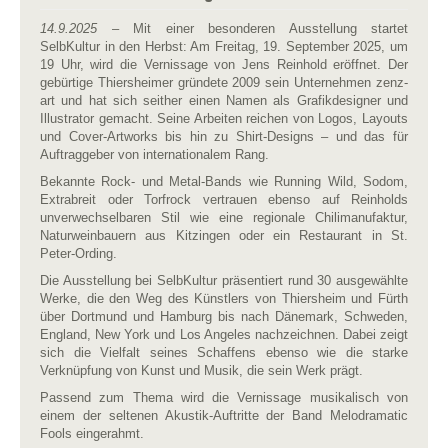
14.9.2025
– Mit einer besonderen Ausstellung startet
SelbKultur in den Herbst: Am Freitag, 19. September 2025, um
19 Uhr, wird die Vernissage von Jens Reinhold eröffnet. Der
gebürtige Thiersheimer gründete 2009 sein Unternehmen zenz-
art und hat sich seither einen Namen als Grafikdesigner und
Illustrator gemacht. Seine Arbeiten reichen von Logos, Layouts
und Cover-Artworks bis hin zu Shirt-Designs – und das für
Auftraggeber von internationalem Rang.
Bekannte Rock- und Metal-Bands wie Running Wild, Sodom,
Extrabreit oder Torfrock vertrauen ebenso auf Reinholds
unverwechselbaren Stil wie eine regionale Chilimanufaktur,
Naturweinbauern aus Kitzingen oder ein Restaurant in St.
Peter-Ording.
Die Ausstellung bei SelbKultur präsentiert rund 30 ausgewählte
Werke, die den Weg des Künstlers von Thiersheim und Fürth
über Dortmund und Hamburg bis nach Dänemark, Schweden,
England, New York und Los Angeles nachzeichnen. Dabei zeigt
sich die Vielfalt seines Schaffens ebenso wie die starke
Verknüpfung von Kunst und Musik, die sein Werk prägt.
Passend zum Thema wird die Vernissage musikalisch von
einem der seltenen Akustik-Auftritte der Band Melodramatic
Fools eingerahmt.