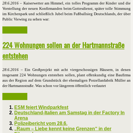
28.6.2016
– Kaiserwetter am Himmel, ein tolles Programm der Kinder und die
Vorstellung der neuen Konfirmanden beim Gottesdienst, später tolle Stimmung
im Kirchenpark und schließlich Jubel beim Fußballsieg Deutschlands, der über
Public Viewing zu sehen war:
Weiterlesen ...
224 Wohnungen sollen an der Hartmannstraße
entstehen
28.6.2016
– Ein Großprojekt mit acht viergeschossigen Häusern, in denen
insgesamt 224 Wohnungen entstehen sollen, plant offenkundig eine Baufirma
aus der Region auf dem Grundstück der ehemaligen Porzellanfabrik Müller an
der Hartmannstraße. Was schon vor längerem öffentlich verlautet
Weiterlesen ...
ESM feiert Windparkfest
Deutschland-Italien am Samstag in der Factory In
Arena
Polizeibericht vom 28.6.
„Raum – Liebe kennt keine Grenzen“ in der