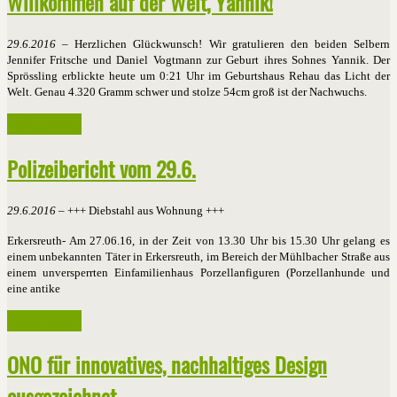
Willkommen auf der Welt, Yannik!
29.6.2016
– Herzlichen Glückwunsch! Wir gratulieren den beiden Selbern
Jennifer Fritsche und Daniel Vogtmann zur Geburt ihres Sohnes Yannik. Der
Sprössling erblickte heute um 0:21 Uhr im Geburtshaus Rehau das Licht der
Welt. Genau 4.320 Gramm schwer und stolze 54cm groß ist der Nachwuchs.
Weiterlesen ...
Polizeibericht vom 29.6.
29.6.2016
– +++ Diebstahl aus Wohnung +++
Erkersreuth- Am 27.06.16, in der Zeit von 13.30 Uhr bis 15.30 Uhr gelang es
einem unbekannten Täter in Erkersreuth, im Bereich der Mühlbacher Straße aus
einem unversperrten Einfamilienhaus Porzellanfiguren (Porzellanhunde und
eine antike
Weiterlesen ...
ONO für innovatives, nachhaltiges Design
ausgezeichnet