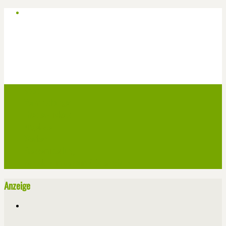
Start
Veranstaltungen
Theater-Tickets
Angebote
Werben
Pressemitteilung
Kontakt / Impressum / Datenschutz
Anzeige