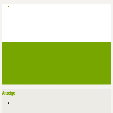
Start
Veranstaltungen
Theater-Tickets
Angebote
Werben
Pressemitteilung
Kontakt / Impressum / Datenschutz
Anzeige