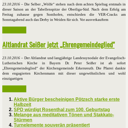
23.10.2016
– Die Selber „Wölfe“ stehen nach dem achten Spieltag erstmals in
dieser Saison an der Tabellenspitze der Oberliga-Süd. Nach dem Erfolg am
Freitag zuhause gegen Sonthofen, entschieden die VER-Cracks am
Sonntagabend auch das Derby in Weiden für sich. Vor ausverkauftem
Weiterlesen ...
Altlandrat Seißer jetzt „Ehrengemeindeglied"
23.10.2016
– Der Altlandrat und langjährige Landessynodale der Evangelisch-
Lutherischen Kirche in Bayern Dr. Peter Seißer ist ab sofort
„Ehrengemeindeglied“ der Kirchengemeinde Erkersreuth. Die Pfarrei dankte
dem engagierten Kirchenmann mit dieser ungewöhnlichen und wohl
einzigartigen
Weiterlesen ...
Aktive Bürger bescheinigen Pötzsch starke erste
Halbzeit
SPD würdigt Rosenthal zum 100. Geburtstag
Melange aus meditativen Tönen und Stakkato-
Stürmen
Turnelemente souverän präsentiert