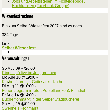
Jobs und Arbeitsstellen im Fichtelgebirge /
Hochfranken (Facebook-Gruppe)
Wiesenfestrechner
Bis zum Selber Wiesenfest 2027 sind es noch...
334 Tage
Link:
Selber Wiesenfest
Veranstaltungen
So Aug 09 @20:00
-
Ringelspü live im Jungbrunnen
Mo Aug 10 @19:00
-
Kirchenführung - Gottesackerkirche
Di Aug 11 @10:00
-
Ferienprogramm Tatort Porzellan(ikon): Filmdreh
Fr Aug 14 @14:00
-
Bücherflohmarkt in der Selber Stadtbücherei
Sa Aug 15 @09:00
-
Swenne´s Flohmarkt