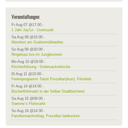
Veranstaltungen
Fr Aug 07 @17:00
-
1 Jahr Jay'Lo - Livemusik
Sa Aug 08 @15:00
-
Weinfest am Grafenmühlweiher
So Aug 09 @20:00
-
Ringelspü live im Jungbrunnen
Mo Aug 10 @19:00
-
Kirchenführung - Gottesackerkirche
Di Aug 11 @10:00
-
Ferienprogramm Tatort Porzellan(ikon): Filmdreh
Fr Aug 14 @14:00
-
Bücherflohmarkt in der Selber Stadtbücherei
Sa Aug 15 @09:00
-
Swenne´s Flohmarkt
So Aug 16 @14:30
-
Familiennachmittag: Porzellan bedrucken