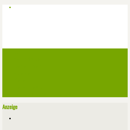
Start
Veranstaltungen
Theater-Tickets
Angebote
Werben
Pressemitteilung
Kontakt / Impressum / Datenschutz
Anzeige