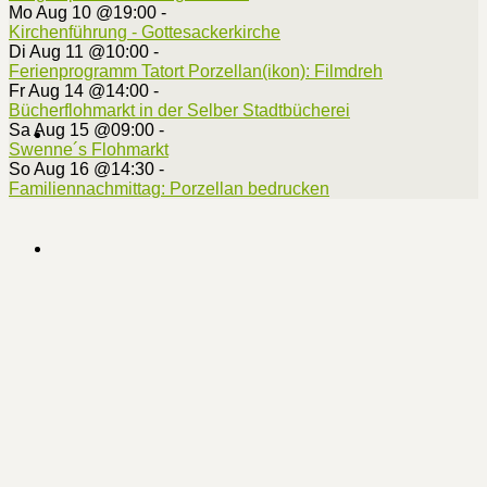
Mo Aug 10 @19:00
-
Kirchenführung - Gottesackerkirche
Di Aug 11 @10:00
-
Ferienprogramm Tatort Porzellan(ikon): Filmdreh
Fr Aug 14 @14:00
-
Bücherflohmarkt in der Selber Stadtbücherei
Sa Aug 15 @09:00
-
Swenne´s Flohmarkt
So Aug 16 @14:30
-
Familiennachmittag: Porzellan bedrucken