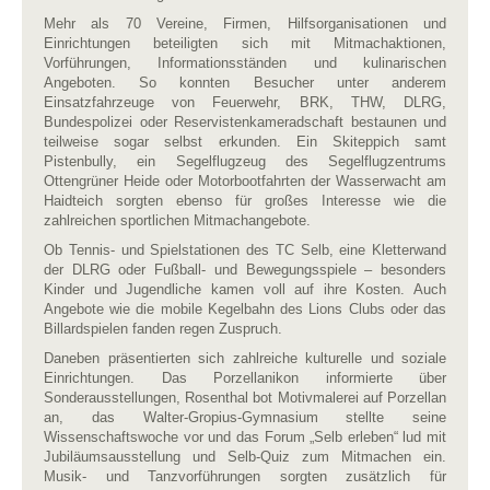
Mehr als 70 Vereine, Firmen, Hilfsorganisationen und
Einrichtungen beteiligten sich mit Mitmachaktionen,
Vorführungen, Informationsständen und kulinarischen
Angeboten. So konnten Besucher unter anderem
Einsatzfahrzeuge von Feuerwehr, BRK, THW, DLRG,
Bundespolizei oder Reservistenkameradschaft bestaunen und
teilweise sogar selbst erkunden. Ein Skiteppich samt
Pistenbully, ein Segelflugzeug des Segelflugzentrums
Ottengrüner Heide oder Motorbootfahrten der Wasserwacht am
Haidteich sorgten ebenso für großes Interesse wie die
zahlreichen sportlichen Mitmachangebote.
Ob Tennis- und Spielstationen des TC Selb, eine Kletterwand
der DLRG oder Fußball- und Bewegungsspiele – besonders
Kinder und Jugendliche kamen voll auf ihre Kosten. Auch
Angebote wie die mobile Kegelbahn des Lions Clubs oder das
Billardspielen fanden regen Zuspruch.
Daneben präsentierten sich zahlreiche kulturelle und soziale
Einrichtungen. Das Porzellanikon informierte über
Sonderausstellungen, Rosenthal bot Motivmalerei auf Porzellan
an, das Walter-Gropius-Gymnasium stellte seine
Wissenschaftswoche vor und das Forum „Selb erleben“ lud mit
Jubiläumsausstellung und Selb-Quiz zum Mitmachen ein.
Musik- und Tanzvorführungen sorgten zusätzlich für