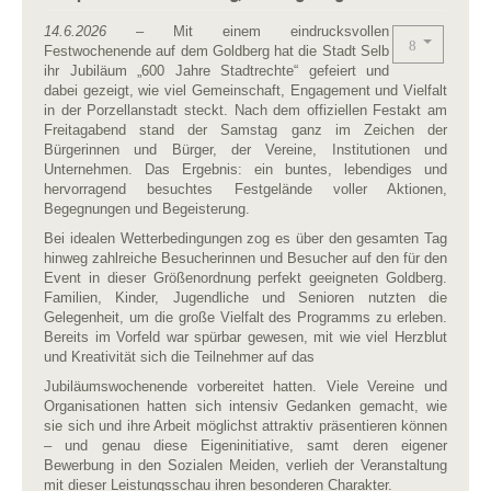
14.6.2026
– Mit einem eindrucksvollen
Festwochenende auf dem Goldberg hat die Stadt Selb
ihr Jubiläum „600 Jahre Stadtrechte“ gefeiert und
dabei gezeigt, wie viel Gemeinschaft, Engagement und Vielfalt
in der Porzellanstadt steckt. Nach dem offiziellen Festakt am
Freitagabend stand der Samstag ganz im Zeichen der
Bürgerinnen und Bürger, der Vereine, Institutionen und
Unternehmen. Das Ergebnis: ein buntes, lebendiges und
hervorragend besuchtes Festgelände voller Aktionen,
Begegnungen und Begeisterung.
Bei idealen Wetterbedingungen zog es über den gesamten Tag
hinweg zahlreiche Besucherinnen und Besucher auf den für den
Event in dieser Größenordnung perfekt geeigneten Goldberg.
Familien, Kinder, Jugendliche und Senioren nutzten die
Gelegenheit, um die große Vielfalt des Programms zu erleben.
Bereits im Vorfeld war spürbar gewesen, mit wie viel Herzblut
und Kreativität sich die Teilnehmer auf das
Jubiläumswochenende vorbereitet hatten. Viele Vereine und
Organisationen hatten sich intensiv Gedanken gemacht, wie
sie sich und ihre Arbeit möglichst attraktiv präsentieren können
– und genau diese Eigeninitiative, samt deren eigener
Bewerbung in den Sozialen Meiden, verlieh der Veranstaltung
mit dieser Leistungsschau ihren besonderen Charakter.