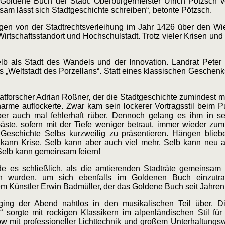
 Goldene Buch der Stadt. Oberbürgermeister Ulrich Pötzsch 
sam lässt sich Stadtgeschichte schreiben“, betonte Pötzsch.
gen von der Stadtrechtsverleihung im Jahr 1426 über den W
 Wirtschaftsstandort und Hochschulstadt. Trotz vieler Krisen u
lb als Stadt des Wandels und der Innovation. Landrat Pete
Weltstadt des Porzellans“. Statt eines klassischen Geschenks
atforscher Adrian Roßner, der die Stadtgeschichte zumindest 
Charme
auflockerte. Zwar kam sein lockerer Vortragsstil beim 
ber auch mal fehlerhaft rüber. Dennoch gelang es ihm in se
äste, sofern mit der Tiefe weniger betraut, immer wieder z
 Geschichte Selbs kurzweilig zu präsentieren. Hängen blie
 kann Krise. Selb kann aber auch viel mehr. Selb kann neu 
 Selb kann gemeinsam feiern!
e es schließlich, als die amtierenden Stadträte gemeinsam
n wurden, um sich ebenfalls im Goldenen Buch einzutra
m Künstler Erwin Badmüller, der das Goldene Buch seit Jahren 
ging der Abend nahtlos in den musikalischen Teil über. D
 sorgte mit rockigen Klassikern im alpenländischen Stil für
ow mit professioneller Lichttechnik und großem Unterhaltungs