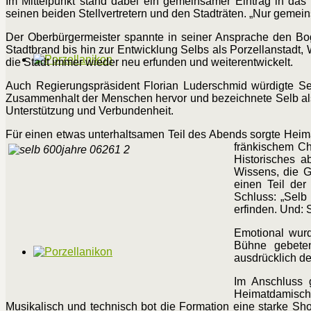
Im Mittelpunkt stand dabei ein gemeinsamer Eintrag in das
seinen beiden Stellvertretern und den Stadträten. „Nur gemein
Der Oberbürgermeister spannte in seiner Ansprache den Bo
Stadtbrand bis hin zur Entwicklung Selbs als Porzellanstadt,
die Stadt immer wieder neu erfunden und weiterentwickelt.
Auch Regierungspräsident Florian Luderschmid würdigte Se
Zusammenhalt der Menschen hervor und bezeichnete Selb als „
Unterstützung und Verbundenheit.
Für einen etwas unterhaltsamen Teil des Abends sorgte Heim
fränkischem 
Historisches a
Wissens, die G
einen Teil der
Schluss: „Selb
erfinden. Und:
Emotional wurd
Bühne gebete
ausdrücklich de
Im Anschluss 
Heimatdamisch“
Musikalisch und technisch bot die Formation eine starke Sh