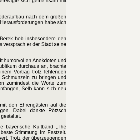
verewigte sich gemeinsam mit
iederaufbau nach dem großen
nd Herausforderungen habe sich
r Berek hob insbesondere den
 versprach er der Stadt seine
mit humorvollen Anekdoten und
Publikum durchaus an, brachte
inem Vortrag trotz fehlenden
um Schmunzeln zu bringen und
ben zumindest die Worte zum
anfangen, Selb kann sich neu
 mit den Ehrengästen auf die
gen. Dabei dankte Pötzsch
gestaltet.
ie bayerische Kultband „The
 beste Stimmung im Festzelt.
wert. Trotz der überzeugenden