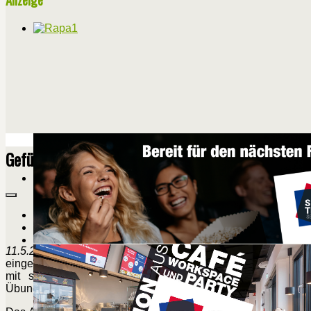
Geführte Runde auf dem Bewegungspfad
Drucken
E-Mail
11.5.2026
- Die nächste geführte Runde auf dem Bewegungsp
eingeladen, am Rundgang teilzunehmen. Treffpunkt ist wie ge
mit seinen sieben Bewegungsstationen auf einer Strec
Übungsleiterinnen auszuprobieren.