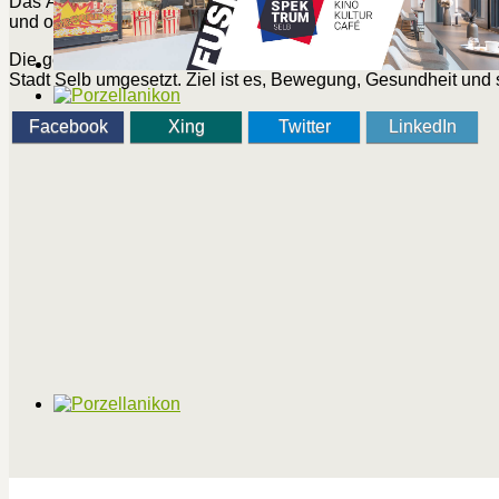
Das Angebot richtet sich insbesondere an ältere Menschen, is
und ohne Anmeldung möglich.
Die geführten Rundgänge sind Teil des Projekts „AuF leben“
Stadt Selb umgesetzt. Ziel ist es, Bewegung, Gesundheit und
Facebook
Xing
Twitter
LinkedIn