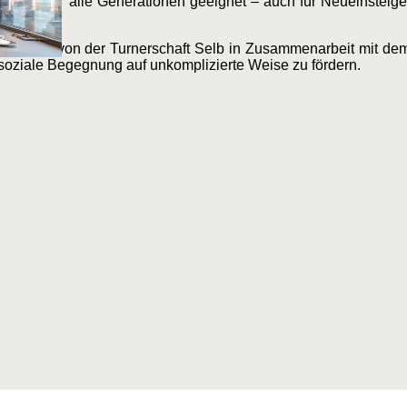
t aber für alle Generationen geeignet – auch für Neueinsteige
. Es wird von der Turnerschaft Selb in Zusammenarbeit mit de
 soziale Begegnung auf unkomplizierte Weise zu fördern.