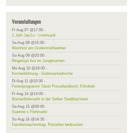
Veranstaltungen
Fr Aug 07 @17:00
-
1 Jahr Jay'Lo - Livemusik
Sa Aug 08 @15:00
-
Weinfest am Grafenmühlweiher
So Aug 09 @20:00
-
Ringelspü live im Jungbrunnen
Mo Aug 10 @19:00
-
Kirchenführung - Gottesackerkirche
Di Aug 11 @10:00
-
Ferienprogramm Tatort Porzellan(ikon): Filmdreh
Fr Aug 14 @14:00
-
Bücherflohmarkt in der Selber Stadtbücherei
Sa Aug 15 @09:00
-
Swenne´s Flohmarkt
So Aug 16 @14:30
-
Familiennachmittag: Porzellan bedrucken