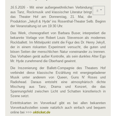
16.5.2026
- Mit einer außergewöhnlichen Verbindung
aus Tanz, Rockmusik und klassischer Literatur bringt
das Theater Hof am Donnerstag, 21. Mai, die
Produktion „Jekyll & Hyde“ ins Rosenthal-Theater Selb. Beginn
der Veranstaltung ist um 19:30 Uhr.
Das Werk, choreografiert von Barbara Buser, interpretiert die
bekannte Vorlage von Robert Louis Stevenson als modernes
Rockballett. Im Mittelpunkt steht die Figur des Dr. Henry Jekyll,
der in einem riskanten Experiment versucht, die guten und
bösen Seiten der menschlichen Natur voneinander zu trennen.
Das Vorhaben gerät außer Kontrolle, als sein dunkles Alter Ego
Mr. Hyde zunehmend die Oberhand gewinnt.
Die Inszenierung der Ballett-Compagnie des Theaters Hof
verbindet diese klassische Erzählung mit energiegeladener
Musik unter anderem von Queen, Guns N' Roses und
Radiohead. Daraus entsteht eine atmosphärisch dichte
Mischung aus Tanz, Drama und Konzert, die das
Spannungsfeld zwischen Licht und Schatten künstlerisch in
Szene setzt.
Eintrittskarten im Vorverkauf gibt es bei allen bekannten
Vorverkaufsstellen sowie natürlich auch einfach und bequem
online bei >>>
okticket.de