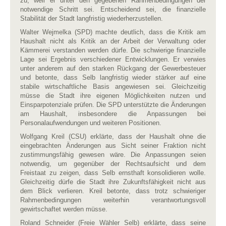
zu, weil er unter den gegebenen Rahmenbedingungen der
notwendige Schritt sei. Entscheidend sei, die finanzielle
Stabilität der Stadt langfristig wiederherzustellen.
Walter Wejmelka (SPD) machte deutlich, dass die Kritik am
Haushalt nicht als Kritik an der Arbeit der Verwaltung oder
Kämmerei verstanden werden dürfe. Die schwierige finanzielle
Lage sei Ergebnis verschiedener Entwicklungen. Er verwies
unter anderem auf den starken Rückgang der Gewerbesteuer
und betonte, dass Selb langfristig wieder stärker auf eine
stabile wirtschaftliche Basis angewiesen sei. Gleichzeitig
müsse die Stadt ihre eigenen Möglichkeiten nutzen und
Einsparpotenziale prüfen. Die SPD unterstützte die Änderungen
am Haushalt, insbesondere die Anpassungen bei
Personalaufwendungen und weiteren Positionen.
Wolfgang Kreil (CSU) erklärte, dass der Haushalt ohne die
eingebrachten Änderungen aus Sicht seiner Fraktion nicht
zustimmungsfähig gewesen wäre. Die Anpassungen seien
notwendig, um gegenüber der Rechtsaufsicht und dem
Freistaat zu zeigen, dass Selb ernsthaft konsolidieren wolle.
Gleichzeitig dürfe die Stadt ihre Zukunftsfähigkeit nicht aus
dem Blick verlieren. Kreil betonte, dass trotz schwieriger
Rahmenbedingungen weiterhin verantwortungsvoll
gewirtschaftet werden müsse.
Roland Schneider (Freie Wähler Selb) erklärte, dass seine