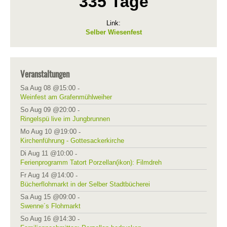
335 Tage
Link:
Selber Wiesenfest
Veranstaltungen
Sa Aug 08 @15:00
-
Weinfest am Grafenmühlweiher
So Aug 09 @20:00
-
Ringelspü live im Jungbrunnen
Mo Aug 10 @19:00
-
Kirchenführung - Gottesackerkirche
Di Aug 11 @10:00
-
Ferienprogramm Tatort Porzellan(ikon): Filmdreh
Fr Aug 14 @14:00
-
Bücherflohmarkt in der Selber Stadtbücherei
Sa Aug 15 @09:00
-
Swenne´s Flohmarkt
So Aug 16 @14:30
-