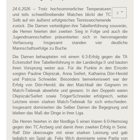
24.6.2026
– Trotz hochsommerlicher Temperaturen
und teils schweißtreibender Matches blickt der TC
Selb auf ein äußerst erfolgreiches Tenniswochenende
zurück. Die Damen verteidigten ihre Tabellenführung souverän,
die Herren feierten den zweiten Sieg in Folge und auch die
Jugendmannschaften präsentierten sich in hervorragender
Verfassung. Insgesamt standen vier deutliche
Mannschaftserfolge zu Buche.
Die Damen behaupteten mit einem 6:3-Erfolg gegen die TA
Eckersdorf ihre Tabellenführung in der Landesliga II und bauten
ihren Vorsprung weiter aus. Für die Punkte in den Einzeln
sorgten Pauline Olejnizak, Anna Seifert, Katharina Dörr-Herold
und Patricia Schneider. Besonders bemerkenswert war der
Erfolg von Dörr-Herold, die den Matchball der Gegnerin im
Match-Tiebreak abwehrte und gewann. In den Doppeln waren
Olejnizak/Seifert sowie Tröger/Schneider erfolgreich, wobei
Letztere einen starken Match-Tiebreak für sich entschieden.
Insgesamt dominierten die Selber Damen die Begegnung und
bleiben das Maß der Dinge in ihrer Liga.
Die Herren feierten in der Nordliga 5 einen klaren 6:0-Heimsieg
gegen den TC Arzberg und damit ihren zweiten Erfolg in Serie.
Ralf Dörr überzeugte mit einer starken Leistung und gab
lediglich ein Spiel ab. Felix Wich dominierte seine Partie von