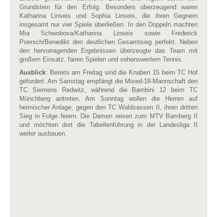
Grundstein für den Erfolg. Besonders überzeugend waren
Katharina Linseis und Sophia Linseis, die ihren Gegnern
insgesamt nur vier Spiele überließen. In den Doppeln machten
Mia Schwobova/Katharina Linseis sowie Frederick
Poersch/Benedikt den deutlichen Gesamtsieg perfekt. Neben
den hervorragenden Ergebnissen überzeugte das Team mit
großem Einsatz, fairen Spielen und sehenswertem Tennis.
Ausblick
: Bereits am Freitag sind die Knaben 15 beim TC Hof
gefordert. Am Samstag empfängt die Mixed-18-Mannschaft den
TC Siemens Redwitz, während die Bambini 12 beim TC
Münchberg antreten. Am Sonntag wollen die Herren auf
heimischer Anlage, gegen den TC Waldsassen II, ihren dritten
Sieg in Folge feiern. Die Damen reisen zum MTV Bamberg II
und möchten dort die Tabellenführung in der Landesliga II
weiter ausbauen.