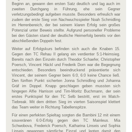
Beginn an, gewann den ersten Satz deutlich und lag auch im
zweiten Durchgang in Führung, ehe sein Gegner
verletzungsbedingt aufgeben musste. Besonders erfreulich war
zudem der erste Sieg von Nachwuchsspieler Noah Schmidling
im Herrenbereich, der bei seinem klaren Erfolg sein großes
Potenzial unter Beweis stellte. Aufgrund personeller Probleme
bei den Gästen stand der deutliche Heimerfolg bereits vor den
abschließenden Doppeln fest.
Weiter auf Erfolgskurs befinden sich auch die Knaben 15.
Gegen den TC Rehau II gelang ein verdienter 5:1-Heimsieg.
Bereits nach den Einzeln durch Theodor Schaefer, Christopher
Poersch, Vincent Häckl und Frederik Dorn war die Begegnung
entschieden. Besonders beeindruckend präsentierte sich
Vincent, der seinem Gegner beim 6:0, 6:0 keine Chance ließ.
Den fünften Punkt sicherten Jonna Schmidling und Johanna
Gräf im Doppel. Knapp geschlagen geben mussten sich
hingegen Alfie Harrison und Tim-Moritz Buchmann, der sein
erstes Punktspiel für den TC Selb bestritt, erst im Match-
Tiebreak. Mit dem dritten Sieg im vierten Saisonspiel klettert
das Team weiter in Richtung Tabellenspitze.
Für einen perfekten Spieltag sorgten die Bambini 12 mit einem
souveränen 6:0-Erfolg gegen den TC Mainleus. Mia
Schwobova, Frederick Poersch, Katharina Linseis und Sophia
Linseis gewannen sämtliche Einzel und legten damit den