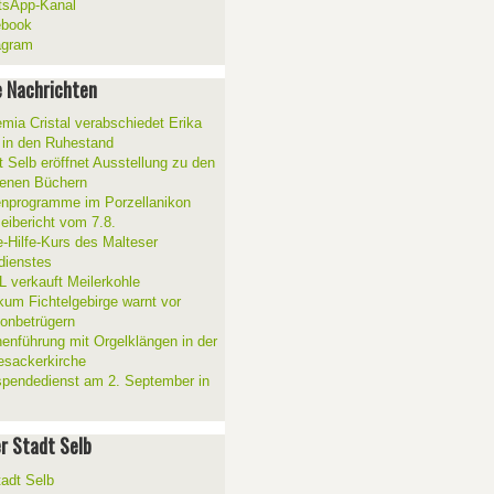
sApp-Kanal
ebook
agram
 Nachrichten
mia Cristal verabschiedet Erika
 in den Ruhestand
t Selb eröffnet Ausstellung zu den
enen Büchern
enprogramme im Porzellanikon
zeibericht vom 7.8.
e-Hilfe-Kurs des Malteser
sdienstes
 verkauft Meilerkohle
ikum Fichtelgebirge warnt vor
fonbetrügern
henführung mit Orgelklängen in der
esackerkirche
spendedienst am 2. September in
er Stadt Selb