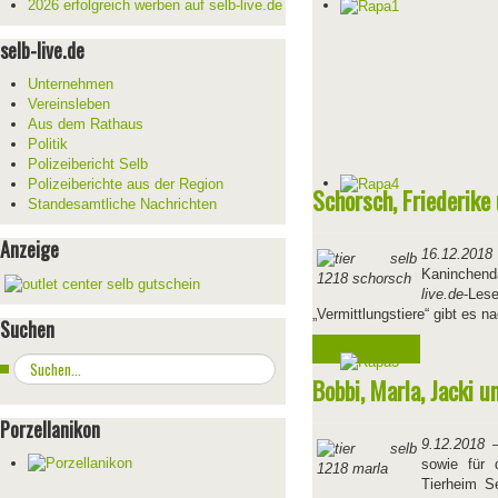
2026 erfolgreich werben auf selb-live.de
selb-live.de
Unternehmen
Vereinsleben
Aus dem Rathaus
Politik
Polizeibericht Selb
Polizeiberichte aus der Region
Schorsch, Friederik
Standesamtliche Nachrichten
Anzeige
16.12.2018
Kaninchend
live.de
-Les
„Vermittlungstiere“ gibt es 
Suchen
Weiterlesen ...
Suchen
Bobbi, Marla, Jacki 
...
Porzellanikon
9.12.2018
–
sowie für
Tierheim S