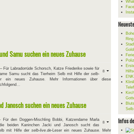
What
Fac
Inst
Neueste
Bohe
Ring
Stad
Gold
e und Samu suchen ein neues Zuhause
Feri
Poli
Erst
– Für Labradorrüde Schorsch, Katze Friederike sowie für
Hilf
ame Samu sucht das Tierheim Selb mit Hilfe der
selb-
ENKL
er ein neues Zuhause. Mehr Informationen über diese
Klin
nachfolgend…
Tele
Kirc
Gott
und Janosch suchen ein neues Zuhause
Blut
Selb
Infos d
 Für den Doggen-Mischling Bobbi, Katzendame Marla
 die beiden Kaninchen Jacki und Janosch sucht das
elb mit Hilfe der
selb-live.de
-Leser ein neues Zuhause. Mehr