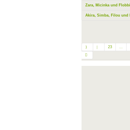
Zara, Micinka und Flobb
Akira, Simba, Filou und
23
...