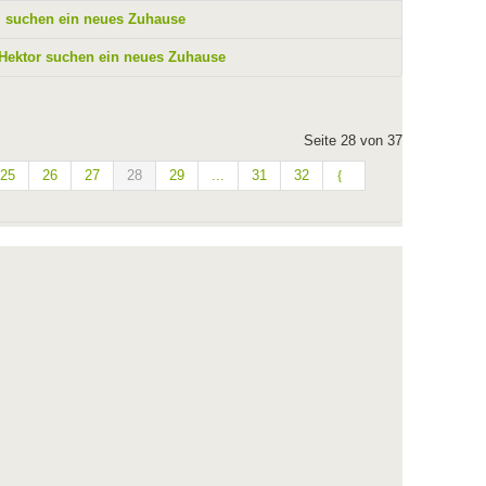
i suchen ein neues Zuhause
 Hektor suchen ein neues Zuhause
Seite 28 von 37
25
26
27
28
29
...
31
32