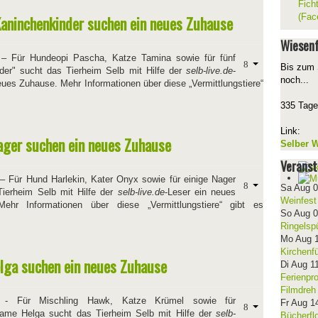
Fich
(Fac
Kaninchenkinder suchen ein neues Zuhause
Wiesenf
– Für Hundeopi Pascha, Katze Tamina sowie für fünf
Bis zum 
der" sucht das Tierheim Selb mit Hilfe der
selb-live.de
-
noch...
eues Zuhause. Mehr Informationen über diese „Vermittlungstiere“
335 Tage
Link:
ager suchen ein neues Zuhause
Selber W
Veranst
– Für Hund Harlekin, Kater Onyx sowie für einige Nager
Sa Aug 
Tierheim Selb mit Hilfe der
selb-live.de
-Leser ein neues
Weinfest
ehr Informationen über diese „Vermittlungstiere“ gibt es
So Aug 
Ringelsp
Mo Aug 
Kirchenf
lga suchen ein neues Zuhause
Di Aug 1
Ferienpr
Filmdreh
- Für Mischling Hawk, Katze Krümel sowie für
Fr Aug 1
ame Helga sucht das Tierheim Selb mit Hilfe der
selb-
Bücherfl