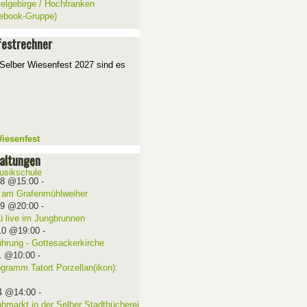
telgebirge / Hochfranken
ebook-Gruppe)
estrechner
Selber Wiesenfest 2027 sind es
iesenfest
altungen
08 @15:00
-
 am Grafenmühlweiher
09 @20:00
-
ü live im Jungbrunnen
10 @19:00
-
ührung - Gottesackerkirche
1 @10:00
-
ogramm Tatort Porzellan(ikon):
4 @14:00
-
ohmarkt in der Selber Stadtbücherei