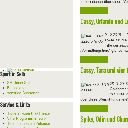
Informationen über diese „Ve
Weiterlesen ...
Cassy, Orlando und L
2.12.2018
– F
sowie für die
Hilfe der
selb-
„Vermittlungstiere“ gibt es 
Weiterlesen ...
Cassy, Tara und vier
Sport in Selb
SV Union Selb
25.11.2018
Eishockey
Goldhamste
sonstige Sportarten
mit Hilfe
über diese „Vermittlungstier
Service & Links
Weiterlesen ...
Tickets Rosenthal-Theater
Spike, Odin und Chu
VHS-Programm in Selb
Tiere suchen ein Zuhause