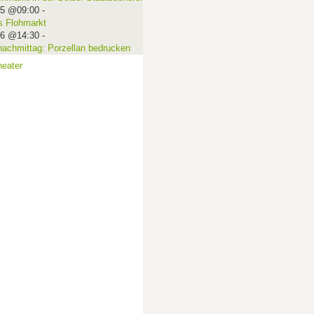
15 @09:00
-
 Flohmarkt
16 @14:30
-
nachmittag: Porzellan bedrucken