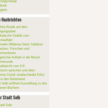
sApp-Kanal
ebook
agram
 Nachrichten
hrte Runde auf dem
gungspfad
kalische Vielfalt zum
onauftakt
rwehr Wildenau feiert Jubiläum
ecken, Forschen und
rimentieren
greicher Auftakt in die Mixed-
merrunde
zeibericht vom 8.8.
ienisch sprechen und üben
mia Cristal verabschiedet Erika
 in den Ruhestand
t Selb eröffnet Ausstellung zu den
enen Büchern
er Stadt Selb