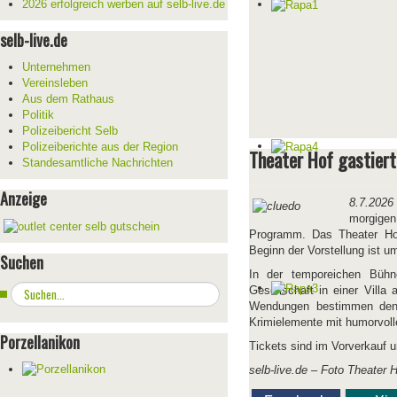
2026 erfolgreich werben auf selb-live.de
selb-live.de
Unternehmen
Vereinsleben
Aus dem Rathaus
Politik
Polizeibericht Selb
Polizeiberichte aus der Region
Theater Hof gastiert
Standesamtliche Nachrichten
Anzeige
8.7.2026
morgigen
Programm. Das Theater Hof
Beginn der Vorstellung ist u
Suchen
In der temporeichen Bühnen
Suchen
Gesellschaft in einer Villa
...
Wendungen bestimmen den V
Krimielemente mit humorvoll
Porzellanikon
Tickets sind im Vorverkauf u
selb-live.de – Foto Theater 