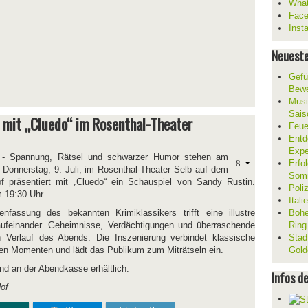
What
Fac
Inst
Neueste
Gefü
Bewe
Musi
Sais
 mit „Cluedo“ im Rosenthal-Theater
Feue
Entd
Expe
- Spannung, Rätsel und schwarzer Humor stehen am
Erfol
 Donnerstag, 9. Juli, im Rosenthal-Theater Selb auf dem
Som
 präsentiert mit „Cluedo“ ein Schauspiel von Sandy Rustin.
Poli
m 19:30 Uhr.
Ital
fassung des bekannten Krimiklassikers trifft eine illustre
Bohe
 aufeinander. Geheimnisse, Verdächtigungen und überraschende
Ring
erlauf des Abends. Die Inszenierung verbindet klassische
Stad
en Momenten und lädt das Publikum zum Miträtseln ein.
Gold
nd an der Abendkasse erhältlich.
Infos d
Hof