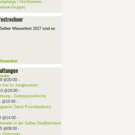
telgebirge / Hochfranken
ebook-Gruppe)
estrechner
Selber Wiesenfest 2027 sind es
iesenfest
altungen
09 @20:00
-
ü live im Jungbrunnen
10 @19:00
-
ührung - Gottesackerkirche
1 @10:00
-
ogramm Tatort Porzellan(ikon):
4 @14:00
-
ohmarkt in der Selber Stadtbücherei
15 @09:00
-
 Flohmarkt