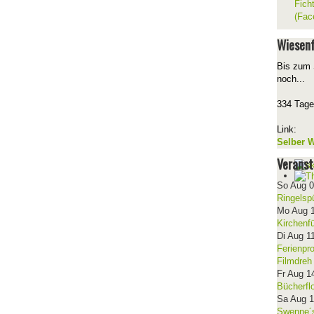
Fich
(Fac
Wiesenf
Bis zum 
noch...
334 Tage
Link:
Selber W
Veranst
So Aug 
Ringelsp
Mo Aug 
Kirchenf
Di Aug 1
Ferienpr
Filmdreh
Fr Aug 1
Bücherfl
Sa Aug 
Swenne´s