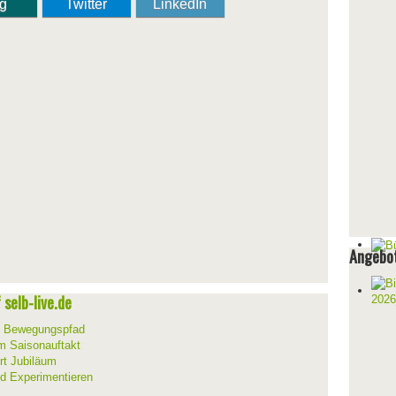
ng
Twitter
LinkedIn
Angebot
selb-live.de
m Bewegungspfad
um Saisonauftakt
rt Jubiläum
d Experimentieren