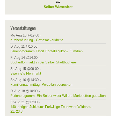
Link:
Selber Wiesenfest
Veranstaltungen
Mo Aug 10 @19:00
-
Kirchenführung - Gottesackerkirche
Di Aug 11 @10:00
-
Ferienprogramm Tatort Porzellan(ikon): Filmdreh
Fr Aug 14 @14:00
-
Bücherflohmarkt in der Selber Stadtbücherei
Sa Aug 15 @09:00
-
Swenne´s Flohmarkt
So Aug 16 @14:30
-
Familiennachmittag: Porzellan bedrucken
Di Aug 18 @10:00
-
Ferienprogramm: Ein Selber wider Willen: Marionetten gestalten
Fr Aug 21 @17:00
-
140-jähriges Jubiläum: Freiwillige Feuerwehr Wildenau -
21.-23.8.