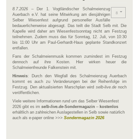
8.7.2026
– Der 1. Vogtländischer Schalmeienzug
Auerbach e.V. hat seine Mitwirkung am diesjährigen
Selber Wiesenfest aufgrund personeller Ausfälle
bedauerlicherweise abgesagt. Das teilt die Stadt Selb mit. Die
Kapelle wird daher am Wiesenfestsonntag nicht am Festzug
teilnehmen. Zudem muss das für Sonntag, 12. Juli, von 10:30
bis 11:00 Uhr am Paul-Gerhardt-Haus geplante Standkonzert
entfallen.
Fans der Schalmeienmusik kommen zumindest im Festzug
dennoch auf ihre Kosten. Hier wirken heuer die
Schalmeienfreunde Falkenstein mit.
Hinweis
: Durch den Wegfall des Schalmeienzug Auerbach
kommt es auch zu Veränderungen bei der Reihenfolge im
Festzug. Den aktualisierten Marschplan wird
selb-live.de
noch
veröffentlichen.
Viele weitere Informationen rund um das Selber Wiesenfest
2026 gibt es im
selb-live.de
-Sondermagazin
–
kostenlos
erhältlich an zahlreichen Auslagestellen in Selb sowie natürlich
auch als e-paper online >>>
Sondermagazin 2026