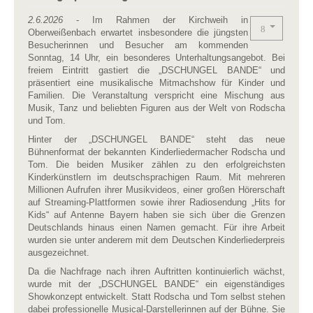
2.6.2026
- Im Rahmen der Kirchweih in
Oberweißenbach erwartet insbesondere die jüngsten
Besucherinnen und Besucher am kommenden
Sonntag, 14 Uhr, ein besonderes Unterhaltungsangebot. Bei
freiem Eintritt gastiert die „DSCHUNGEL BANDE“ und
präsentiert eine musikalische Mitmachshow für Kinder und
Familien. Die Veranstaltung verspricht eine Mischung aus
Musik, Tanz und beliebten Figuren aus der Welt von Rodscha
und Tom.
Hinter der „DSCHUNGEL BANDE“ steht das neue
Bühnenformat der bekannten Kinderliedermacher Rodscha und
Tom. Die beiden Musiker zählen zu den erfolgreichsten
Kinderkünstlern im deutschsprachigen Raum. Mit mehreren
Millionen Aufrufen ihrer Musikvideos, einer großen Hörerschaft
auf Streaming-Plattformen sowie ihrer Radiosendung „Hits for
Kids“ auf Antenne Bayern haben sie sich über die Grenzen
Deutschlands hinaus einen Namen gemacht. Für ihre Arbeit
wurden sie unter anderem mit dem Deutschen Kinderliederpreis
ausgezeichnet.
Da die Nachfrage nach ihren Auftritten kontinuierlich wächst,
wurde mit der „DSCHUNGEL BANDE“ ein eigenständiges
Showkonzept entwickelt. Statt Rodscha und Tom selbst stehen
dabei professionelle Musical-Darstellerinnen auf der Bühne. Sie