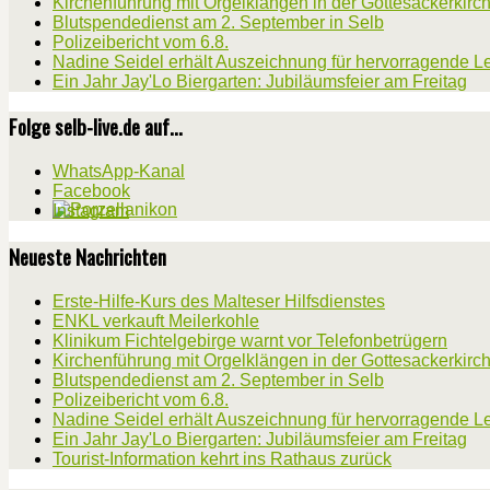
Kirchenführung mit Orgelklängen in der Gottesackerkirc
Blutspendedienst am 2. September in Selb
Polizeibericht vom 6.8.
Nadine Seidel erhält Auszeichnung für hervorragende L
Ein Jahr Jay'Lo Biergarten: Jubiläumsfeier am Freitag
Folge selb-live.de auf...
WhatsApp-Kanal
Facebook
Instagram
Neueste Nachrichten
Erste-Hilfe-Kurs des Malteser Hilfsdienstes
ENKL verkauft Meilerkohle
Klinikum Fichtelgebirge warnt vor Telefonbetrügern
Kirchenführung mit Orgelklängen in der Gottesackerkirc
Blutspendedienst am 2. September in Selb
Polizeibericht vom 6.8.
Nadine Seidel erhält Auszeichnung für hervorragende L
Ein Jahr Jay'Lo Biergarten: Jubiläumsfeier am Freitag
Tourist-Information kehrt ins Rathaus zurück