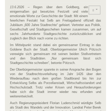
13.6.2026
– Regen über dem Goldberg, ein
einigermaßen gut besetztes Festzelt und viele
emotionale Worte zur Geschichte der Stadt: Mit einem
feierlichen Festakt hat Selb am Freitagabend offiziell das
Jubiläum „600 Jahre Stadtrechte“ gefeiert. Vertreter aus Politik,
Gesellschaft und Stadtgeschehen kamen zusammen, um auf
sechs Jahrhunderte Stadtgeschichte zurückzublicken und
zugleich den Blick nach vorne zu richten.
Im Mittelpunkt stand dabei ein gemeinsamer Eintrag in das
Goldene Buch der Stadt. Oberbürgermeister Ulrich Pötzsch
verewigte sich gemeinsam mit seinen beiden Stellvertretern
und den Stadträten. „Nur gemeinsam lässt sich
Stadtgeschichte schreiben“, betonte Pötzsch.
Der Oberbürgermeister spannte in seiner Ansprache den Bogen
von der Stadtrechtsverleihung im Jahr 1426 über den
Wiederaufbau nach dem großen Stadtbrand bis hin zur
Entwicklung Selbs als Porzellanstadt, Wirtschaftsstandort und
Hochschulstadt. Trotz vieler Krisen und Herausforderungen
habe sich die Stadt immer wieder neu erfunden und
weiterentwickelt.
Auch Regierungspräsident Florian Luderschmid würdigte Selb
als Stadt des Wandels und der Innovation. Landrat Peter Berek