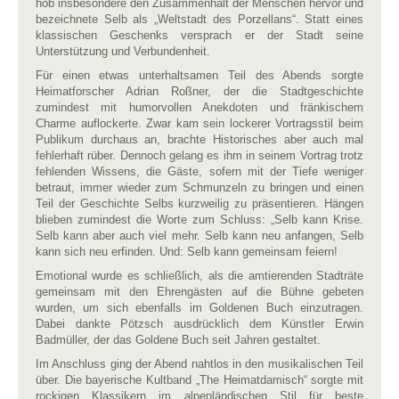
hob insbesondere den Zusammenhalt der Menschen hervor und
bezeichnete Selb als „Weltstadt des Porzellans“. Statt eines
klassischen Geschenks versprach er der Stadt seine
Unterstützung und Verbundenheit.
Für einen etwas unterhaltsamen Teil des Abends sorgte
Heimatforscher Adrian Roßner, der die Stadtgeschichte
zumindest mit humorvollen Anekdoten und fränkischem
Charme
auflockerte. Zwar kam sein lockerer Vortragsstil beim
Publikum durchaus an, brachte Historisches aber auch mal
fehlerhaft rüber. Dennoch gelang es ihm in seinem Vortrag trotz
fehlenden Wissens, die Gäste, sofern mit der Tiefe weniger
betraut, immer wieder zum Schmunzeln zu bringen und einen
Teil der Geschichte Selbs kurzweilig zu präsentieren. Hängen
blieben zumindest die Worte zum Schluss: „Selb kann Krise.
Selb kann aber auch viel mehr. Selb kann neu anfangen, Selb
kann sich neu erfinden. Und: Selb kann gemeinsam feiern!
Emotional wurde es schließlich, als die amtierenden Stadträte
gemeinsam mit den Ehrengästen auf die Bühne gebeten
wurden, um sich ebenfalls im Goldenen Buch einzutragen.
Dabei dankte Pötzsch ausdrücklich dem Künstler Erwin
Badmüller, der das Goldene Buch seit Jahren gestaltet.
Im Anschluss ging der Abend nahtlos in den musikalischen Teil
über. Die bayerische Kultband „The Heimatdamisch“ sorgte mit
rockigen Klassikern im alpenländischen Stil für beste