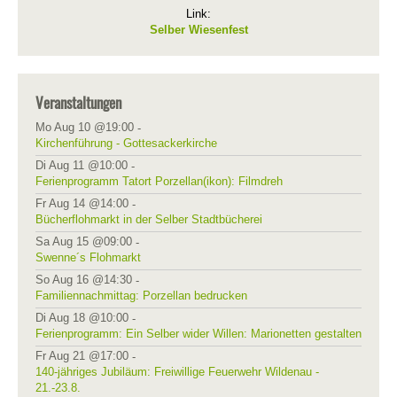
Link:
Selber Wiesenfest
Veranstaltungen
Mo Aug 10 @19:00
-
Kirchenführung - Gottesackerkirche
Di Aug 11 @10:00
-
Ferienprogramm Tatort Porzellan(ikon): Filmdreh
Fr Aug 14 @14:00
-
Bücherflohmarkt in der Selber Stadtbücherei
Sa Aug 15 @09:00
-
Swenne´s Flohmarkt
So Aug 16 @14:30
-
Familiennachmittag: Porzellan bedrucken
Di Aug 18 @10:00
-
Ferienprogramm: Ein Selber wider Willen: Marionetten gestalten
Fr Aug 21 @17:00
-
140-jähriges Jubiläum: Freiwillige Feuerwehr Wildenau -
21.-23.8.