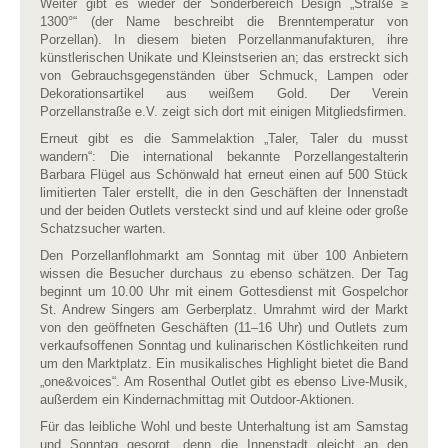
Weiter gibt es wieder der Sonderbereich Design „Straße ≥
1300°“ (der Name beschreibt die Brenntemperatur von
Porzellan). In diesem bieten Porzellanmanufakturen, ihre
künstlerischen Unikate und Kleinstserien an; das erstreckt sich
von Gebrauchsgegenständen über Schmuck, Lampen oder
Dekorationsartikel aus weißem Gold. Der Verein
Porzellanstraße e.V. zeigt sich dort mit einigen Mitgliedsfirmen.
Erneut gibt es die Sammelaktion „Taler, Taler du musst
wandern“: Die international bekannte Porzellangestalterin
Barbara Flügel aus Schönwald hat erneut einen auf 500 Stück
limitierten Taler erstellt, die in den Geschäften der Innenstadt
und der beiden Outlets versteckt sind und auf kleine oder große
Schatzsucher warten.
Den Porzellanflohmarkt am Sonntag mit über 100 Anbietern
wissen die Besucher durchaus zu ebenso schätzen. Der Tag
beginnt um 10.00 Uhr mit einem Gottesdienst mit Gospelchor
St. Andrew Singers am Gerberplatz. Umrahmt wird der Markt
von den geöffneten Geschäften (11–16 Uhr) und Outlets zum
verkaufsoffenen Sonntag und kulinarischen Köstlichkeiten rund
um den Marktplatz. Ein musikalisches Highlight bietet die Band
„one&voices“. Am Rosenthal Outlet gibt es ebenso Live-Musik,
außerdem ein Kindernachmittag mit Outdoor-Aktionen.
Für das leibliche Wohl und beste Unterhaltung ist am Samstag
und Sonntag gesorgt, denn die Innenstadt gleicht an den