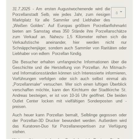
31.7.2025
- Am ersten Augustwochenende wird die
Porzellanstadt Selb, wie jedes Jahr, zum riesigen
Marktplatz für alle Sammler und Liebhaber des
„Weißen Goldes“. Auf Europas größtem Porzellanflohmarkt
bieten am Samstag etwa 350 Stände ihre Porzellanschätze
zum Verkauf an. Nahezu 1,5 Kilometer reihen sich die
Verkaufstische aneinander, hier werden nicht nur
Schnäppchenjäger, sondern auch Sammler von Raritäten oder
Liebhaber von edlem Porzellan fündig.
Die Besucher erhalten umfangreiche Informationen über die
Geschichte und die Herstellung von Porzellan. An Mitmach-
und Informationsständen können sich Interessierte informieren,
Vorführungen verfolgen oder sich auch selbst einmal als
„Porzellanmaler“ versuchen. Wer sich einen luftigen Überblick
verschaffen möchte, kann den Kirchturm der Stadtkirche St.
Andreas besteigen, er ist von 10-16 Uhr geöffnet. Die beiden
Outlet Center locken mit vielfältigen Sonderposten und -
preisen.
Auch heuer kann Porzellan bemalt, Selblinge gegossen oder
der Porzellan-3D Drucker bewundert werden. Außerdem wird
das Kuratoren-Duo für Porzellanexpertisen zur Verfügung
stehen.