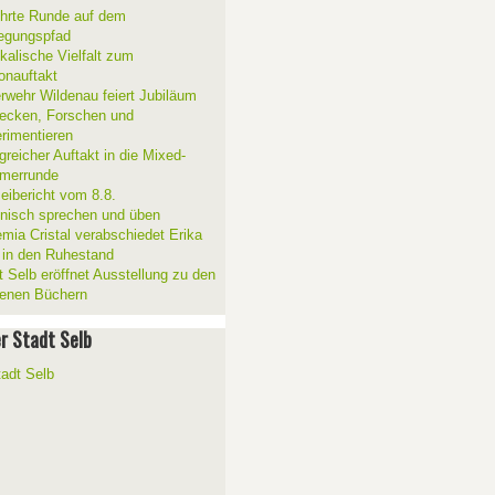
hrte Runde auf dem
gungspfad
kalische Vielfalt zum
onauftakt
rwehr Wildenau feiert Jubiläum
ecken, Forschen und
rimentieren
greicher Auftakt in die Mixed-
merrunde
zeibericht vom 8.8.
ienisch sprechen und üben
mia Cristal verabschiedet Erika
 in den Ruhestand
t Selb eröffnet Ausstellung zu den
enen Büchern
er Stadt Selb