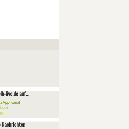
lb-live.de auf...
sApp-Kanal
ebook
agram
 Nachrichten