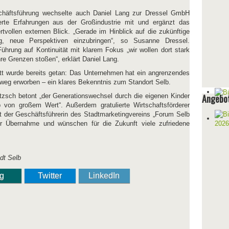
schäftsführung wechselte auch Daniel Lang zur Dressel GmbH
erte Erfahrungen aus der Großindustrie mit und ergänzt das
vollen externen Blick. „Gerade im Hinblick auf die zukünftige
ig, neue Perspektiven einzubringen“, so Susanne Dressel.
Führung auf Kontinuität mit klarem Fokus „wir wollen dort stark
hre Grenzen stoßen“, erklärt Daniel Lang.
tt wurde bereits getan: Das Unternehmen hat ein angrenzendes
g erworben – ein klares Bekenntnis zum Standort Selb.
tzsch betont „der Generationswechsel durch die eigenen Kinder
Angebot
b von großem Wert“. Außerdem gratulierte Wirtschaftsförderer
 der Geschäftsführerin des Stadtmarketingvereins „Forum Selb
ur Übernahme und wünschen für die Zukunft viele zufriedene
adt Selb
ng
Twitter
LinkedIn