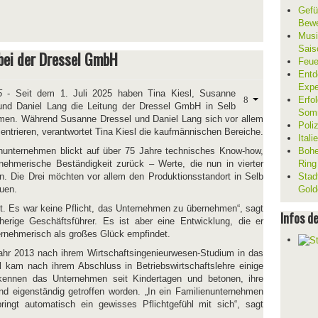
Gefü
Bewe
Musi
Sais
bei der Dressel GmbH
Feue
Entd
Expe
5
- Seit dem 1. Juli 2025 haben Tina Kiesl, Susanne
Erfol
und Daniel Lang die Leitung der Dressel GmbH in Selb
Som
en. Während Susanne Dressel und Daniel Lang sich vor allem
Poli
ntrieren, verantwortet Tina Kiesl die kaufmännischen Bereiche.
Ital
enunternehmen blickt auf über 75 Jahre technisches Know-how,
Bohe
nehmerische Beständigkeit zurück – Werte, die nun in vierter
Ring
en. Die Drei möchten vor allem den Produktionsstandort in Selb
Stad
auen.
Gold
t. Es war keine Pflicht, das Unternehmen zu übernehmen“, sagt
Infos d
herige Geschäftsführer. Es ist aber eine Entwicklung, die er
ternehmerisch als großes Glück empfindet.
ahr 2013 nach ihrem Wirtschaftsingenieurwesen-Studium in das
 kam nach ihrem Abschluss in Betriebswirtschaftslehre einige
kennen das Unternehmen seit Kindertagen und betonen, ihre
d eigenständig getroffen worden. „In ein Familienunternehmen
ringt automatisch ein gewisses Pflichtgefühl mit sich“, sagt