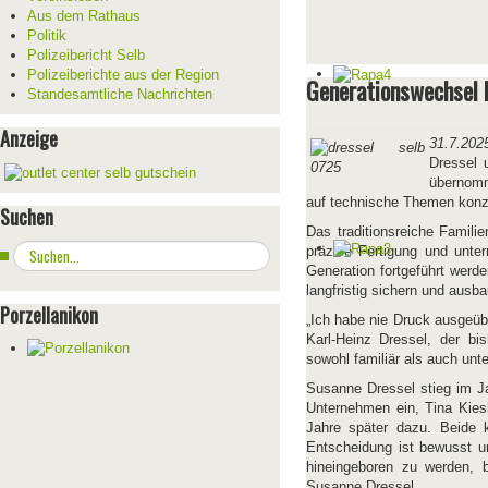
Aus dem Rathaus
Politik
Polizeibericht Selb
Polizeiberichte aus der Region
Generationswechsel 
Standesamtliche Nachrichten
Anzeige
31.7.202
Dressel 
übernomm
auf technische Themen konze
Suchen
Das traditionsreiche Famili
Suchen
präzise Fertigung und unter
...
Generation fortgeführt werd
langfristig sichern und ausb
Porzellanikon
„Ich habe nie Druck ausgeüb
Karl-Heinz Dressel, der bis
sowohl familiär als auch un
Susanne Dressel stieg im J
Unternehmen ein, Tina Kiesl
Jahre später dazu. Beide 
Entscheidung ist bewusst un
hineingeboren zu werden, b
Susanne Dressel.