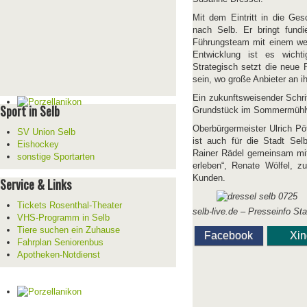
Mit dem Eintritt in die Ge
nach Selb. Er bringt fundi
Führungsteam mit einem wert
Entwicklung ist es wicht
Strategisch setzt die neue 
sein, wo große Anbieter an i
Ein zukunftsweisender Schri
Sport in Selb
Grundstück im Sommermühlwe
Oberbürgermeister Ulrich Pö
SV Union Selb
ist auch für die Stadt Sel
Eishockey
Rainer Rädel gemeinsam mit
sonstige Sportarten
erleben“, Renate Wölfel, z
Kunden.
Service & Links
Tickets Rosenthal-Theater
selb-live.de – Presseinfo St
VHS-Programm in Selb
Tiere suchen ein Zuhause
Facebook
Xi
Fahrplan Seniorenbus
Apotheken-Notdienst