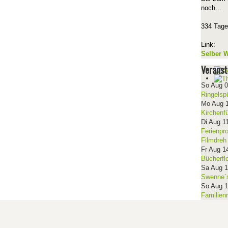
noch...
334 Tage
Link:
Selber W
Veranst
So Aug 
Ringelsp
Mo Aug 
Kirchenf
Di Aug 1
Ferienpr
Filmdreh
Fr Aug 1
Bücherfl
Sa Aug 
Swenne´s
So Aug 
Familien