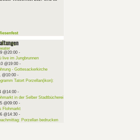
iesenfest
altungen
09 @20:00
-
ü live im Jungbrunnen
10 @19:00
-
ührung - Gottesackerkirche
1 @10:00
-
ogramm Tatort Porzellan(ikon):
4 @14:00
-
ohmarkt in der Selber Stadtbücherei
15 @09:00
-
 Flohmarkt
16 @14:30
-
nachmittag: Porzellan bedrucken