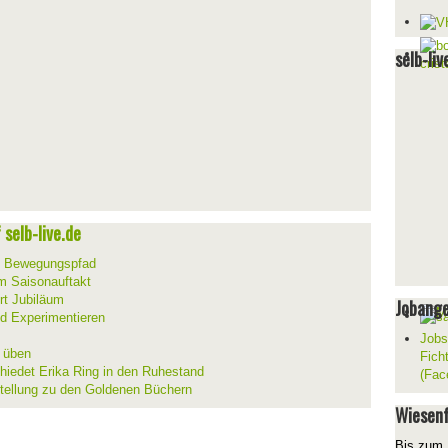
selb-liv
selb-live.de
m Bewegungspfad
um Saisonauftakt
rt Jubiläum
Jobang
d Experimentieren
Jobs
d üben
Fich
hiedet Erika Ring in den Ruhestand
(Fac
stellung zu den Goldenen Büchern
Wiesenf
Bis zum 