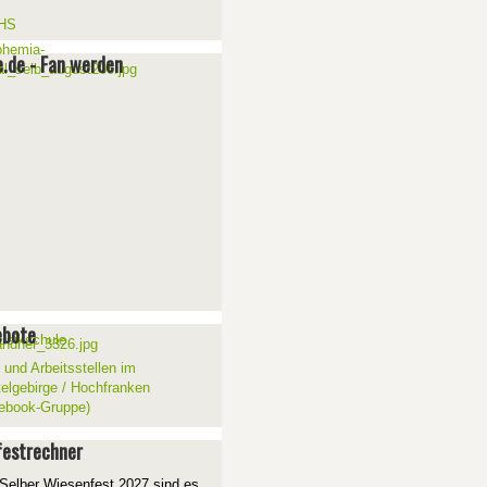
e.de - Fan werden
ebote
 und Arbeitsstellen im
telgebirge / Hochfranken
ebook-Gruppe)
estrechner
Selber Wiesenfest 2027 sind es