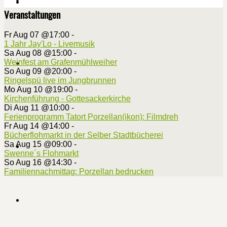
Veranstaltungen
Fr Aug 07 @17:00
-
1 Jahr Jay'Lo - Livemusik
Sa Aug 08 @15:00
-
Weinfest am Grafenmühlweiher
So Aug 09 @20:00
-
Ringelspü live im Jungbrunnen
Mo Aug 10 @19:00
-
Kirchenführung - Gottesackerkirche
Di Aug 11 @10:00
-
Ferienprogramm Tatort Porzellan(ikon): Filmdreh
Fr Aug 14 @14:00
-
Bücherflohmarkt in der Selber Stadtbücherei
Sa Aug 15 @09:00
-
Swenne´s Flohmarkt
So Aug 16 @14:30
-
Familiennachmittag: Porzellan bedrucken