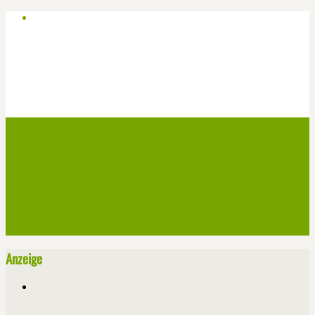
Start
Veranstaltungen
Theater-Tickets
Angebote
Werben
Pressemitteilung
Kontakt / Impressum / Datenschutz
Anzeige