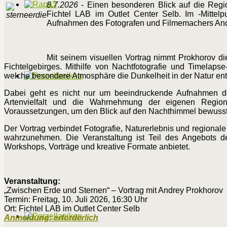
8.7.2026
- Einen besonderen Blick auf die Regio
Fichtel LAB im Outlet Center Selb. Im -Mittelp
Aufnahmen des Fotografen und Filmemachers And
Mit seinem visuellen Vortrag nimmt Prokhorov d
Fichtelgebirges. Mithilfe von Nachtfotografie und Timela
welche besondere Atmosphäre die Dunkelheit in der Natur ent
Dabei geht es nicht nur um beeindruckende Aufnahmen de
Artenvielfalt und die Wahrnehmung der eigenen Regi
Voraussetzungen, um den Blick auf den Nachthimmel bewusst
Der Vortrag verbindet Fotografie, Naturerlebnis und region
wahrzunehmen. Die Veranstaltung ist Teil des Angebots de
Workshops, Vorträge und kreative Formate anbietet.
Veranstaltung:
„Zwischen Erde und Sternen“ – Vortrag mit Andrey Prokhorov
Termin: Freitag, 10. Juli 2026, 16:30 Uhr
Ort: Fichtel LAB im Outlet Center Selb
Anmeldung: erforderlich