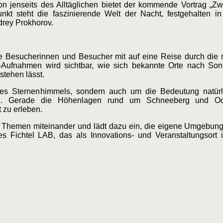
n jenseits des Alltäglichen bietet der kommende Vortrag „Z
unkt steht die faszinierende Welt der Nacht, festgehalten in
rey Prokhorov.
ie Besucherinnen und Besucher mit auf eine Reise durch die 
pse-Aufnahmen wird sichtbar, wie sich bekannte Orte nach S
stehen lässt.
s Sternenhimmels, sondern auch um die Bedeutung natürli
on. Gerade die Höhenlagen rund um Schneeberg und Oc
 zu erleben.
ale Themen miteinander und lädt dazu ein, die eigene Umgebun
s Fichtel LAB, das als Innovations- und Veranstaltungsort 