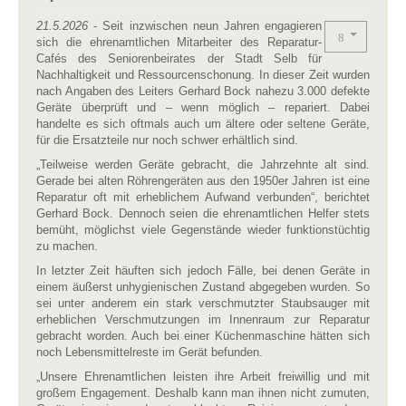
21.5.2026
- Seit inzwischen neun Jahren engagieren
sich die ehrenamtlichen Mitarbeiter des Reparatur-
Cafés des Seniorenbeirates der Stadt Selb für
Nachhaltigkeit und Ressourcenschonung. In dieser Zeit wurden
nach Angaben des Leiters Gerhard Bock nahezu 3.000 defekte
Geräte überprüft und – wenn möglich – repariert. Dabei
handelte es sich oftmals auch um ältere oder seltene Geräte,
für die Ersatzteile nur noch schwer erhältlich sind.
„Teilweise werden Geräte gebracht, die Jahrzehnte alt sind.
Gerade bei alten Röhrengeräten aus den 1950er Jahren ist eine
Reparatur oft mit erheblichem Aufwand verbunden“, berichtet
Gerhard Bock. Dennoch seien die ehrenamtlichen Helfer stets
bemüht, möglichst viele Gegenstände wieder funktionstüchtig
zu machen.
In letzter Zeit häuften sich jedoch Fälle, bei denen Geräte in
einem äußerst unhygienischen Zustand abgegeben wurden. So
sei unter anderem ein stark verschmutzter Staubsauger mit
erheblichen Verschmutzungen im Innenraum zur Reparatur
gebracht worden. Auch bei einer Küchenmaschine hätten sich
noch Lebensmittelreste im Gerät befunden.
„Unsere Ehrenamtlichen leisten ihre Arbeit freiwillig und mit
großem Engagement. Deshalb kann man ihnen nicht zumuten,