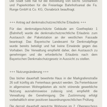
Die Stadt Selb hat für die Bestellung von sechs Sitzbänken
und Papierkörben für die Freianlage Bahnhofsareal die Fa.
Runge GmbH & Co. KG, Osnabrück beauftragt.
+++ Antrag auf denkmalschutzrechtliche Erlaubnis +++
Für das denkmalgeschützte Gebäude am Goetheplatz 1
(Bahnhof) wurde die denkmalschutzrechtliche Erlaubnis zum
Austausch der Paketstation an der westlichen Fassade
beantragt. Das Bayerische Landesamt für Denkmalpflege
wurde bereits beteiligt und hat keine Einwände gegen das
Vorhaben. Die Verwaltung empfiehlt daher, den Austausch zu
genehmigen und die erforderliche Erlaubnis nach dem
Bayerischen Denkmalschutzgesetz in Aussicht zu stellen.
+++ Nutzungsänderung +++
Das bisher dauerhaft bewohnte Haus in der Markgrafenstraße
26 soll künftig als Ferienhaus genutzt werden. Da Ferienhäuser
in allgemeinen Wohngebieten als nicht störende gewerbliche
Nutzung ausnahmsweise zulässig sind, empfiehlt die
Verwaltung die Genehmigung. Die Zustimmung erfolgt
vorbehaltlich einer positiven bauordnungsrechtlichen Prüfung.
Die derzeit dauerhaft genutzte Wohnung im 2. Obergeschoss