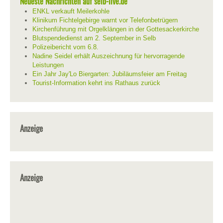
Neueste Nachrichten auf selb-live.de
ENKL verkauft Meilerkohle
Klinikum Fichtelgebirge warnt vor Telefonbetrügern
Kirchenführung mit Orgelklängen in der Gottesackerkirche
Blutspendedienst am 2. September in Selb
Polizeibericht vom 6.8.
Nadine Seidel erhält Auszeichnung für hervorragende
Leistungen
Ein Jahr Jay'Lo Biergarten: Jubiläumsfeier am Freitag
Tourist-Information kehrt ins Rathaus zurück
Anzeige
Anzeige