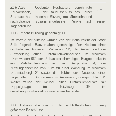
21.5.2026
- Geplante Neubauten, genehmigte
Bauvorhaben, … - der Bauausschuss des Selber
Stadtrats hatte in seiner Sitzung am Mittwochabend
nachfolgende zusammengefasste Punkte auf seiner
Tagesordnung…
+++ Auf dem Büroweg genehmigt +++
Im Vorfeld der Sitzung wurden von der Bauaufsicht der Stadt
Selb folgende Bauvorhaben genehmigt: Der Neubau einer
Grillkota im Anwesen „Wildenau 41“, der Anbau und die
Aufstockung eines Einfamilienwohnhauses im Anwesen
„Dürrewiesen 66“, der Umbau der ehemaligen Burgapotheke in
ein Mehrfamilienhaus in der Burgstraße 9, die
Nutzungsänderung von Büro zu einer Wohnung im Anwesen
„Schmiedbergl 2“ sowie die Tektur des Neubaus einer
Lagerhalle mit Büroräumen im Anwesen „Ludwigsmühle 18“.
Weiter wurde der Neubau eines Einfamilienhauses mit
Doppelgarage im Teichweg 39 im
Genehmigungsfreistellungsverfahren behandelt.
+++ Bekanntgabe der in der nichtöffentlichen Sitzung
gefassten Beschlüsse +++