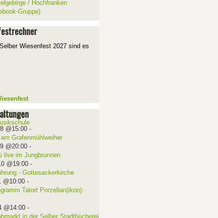
telgebirge / Hochfranken
ebook-Gruppe)
estrechner
Selber Wiesenfest 2027 sind es
iesenfest
altungen
08 @15:00
-
 am Grafenmühlweiher
09 @20:00
-
ü live im Jungbrunnen
10 @19:00
-
ührung - Gottesackerkirche
1 @10:00
-
ogramm Tatort Porzellan(ikon):
4 @14:00
-
ohmarkt in der Selber Stadtbücherei