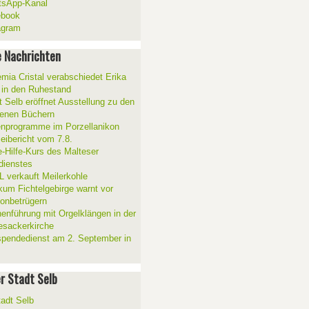
sApp-Kanal
ebook
agram
 Nachrichten
mia Cristal verabschiedet Erika
 in den Ruhestand
t Selb eröffnet Ausstellung zu den
enen Büchern
enprogramme im Porzellanikon
zeibericht vom 7.8.
e-Hilfe-Kurs des Malteser
sdienstes
 verkauft Meilerkohle
ikum Fichtelgebirge warnt vor
fonbetrügern
henführung mit Orgelklängen in der
esackerkirche
spendedienst am 2. September in
er Stadt Selb