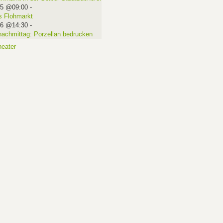
15 @09:00
-
 Flohmarkt
16 @14:30
-
nachmittag: Porzellan bedrucken