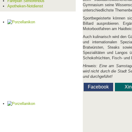
Fahrplan Seniorenbus
Gymnasium seine Wissenscha
Apotheken-Notdienst
unterschiedlichste Themenbe
Sportbegeisterte können s
Billard ausprobieren. Er
Motorbootfahren am Haidteic
Auch kulinarisch wird den Gä
und internationalen Spezi
Bratwürsten, Steaks sow
Spezialitäten und Langos ü
Schokofrüchten, Fisch- und
Hinweis: Eine am Samstagab
wird nicht durch die Stadt Se
und durchgeführt!
Facebook
Xi