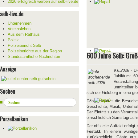
2026 erfolgreich werben auf selb-live.de
selb-live.de
Unternehmen
Vereinsleben
Aus dem Rathaus
Politik
Polizeibericht Selb
Polizeiberichte aus der Region
600 Jahre Selb: Gro
Standesamtliche Nachrichten
Anzeige
9.6.2026
- Di
Jubiläum: 60
Veranstaltu
unmittelbar b
Suchen
sich der Goldberg in eine gr
Suchen
Dabei erwartet die Besuch
...
Geschichte, Musik, Unterhal
Der Eintritt zu den Veranst
Porzellanikon
einschließlich Samstagnachm
Der offizielle Auftakt erfolg
Festakt
. In einem würdig
zurückgeblickt. Gäste aus 