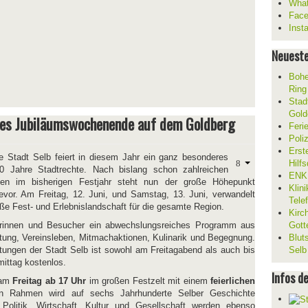
What
Fac
Inst
Neueste
Bohe
Ring
Stad
Gold
ßes Jubiläumswochenende auf dem Goldberg
Feri
Poli
Erst
e Stadt Selb feiert in diesem Jahr ein ganz besonderes
Hilf
0 Jahre Stadtrechte. Nach bislang schon zahlreichen
ENKL
ngen im bisherigen Festjahr steht nun der große Höhepunkt
Klin
evor. Am Freitag, 12. Juni, und Samstag, 13. Juni, verwandelt
Tele
oße Fest- und Erlebnislandschaft für die gesamte Region.
Kirc
erinnen und Besucher ein abwechslungsreiches Programm aus
Gott
tung, Vereinsleben, Mitmachaktionen, Kulinarik und Begegnung.
Blut
altungen der Stadt Selb ist sowohl am Freitagabend als auch bis
Selb
ittag kostenlos.
Infos d
t am
Freitag ab 17 Uhr
im großen Festzelt mit einem
feierlichen
en Rahmen wird auf sechs Jahrhunderte Selber Geschichte
Politik, Wirtschaft, Kultur und Gesellschaft werden ebenso