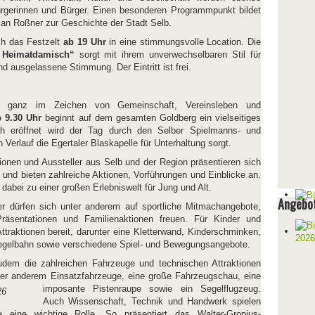
Bürgerinnen und Bürger. Einen besonderen Programmpunkt bildet
rian Roßner zur Geschichte der Stadt Selb.
ch das Festzelt
ab 19 Uhr
in eine stimmungsvolle Location. Die
 Heimatdamisch“
sorgt mit ihrem unverwechselbaren Stil für
d ausgelassene Stimmung. Der Eintritt ist frei.
 ganz im Zeichen von Gemeinschaft, Vereinsleben und
b 9.30 Uhr
beginnt auf dem gesamten Goldberg ein vielseitiges
h eröffnet wird der Tag durch den Selber Spielmanns- und
 Verlauf die Egertaler Blaskapelle für Unterhaltung sorgt.
tionen und Aussteller aus Selb und der Region präsentieren sich
nd bieten zahlreiche Aktionen, Vorführungen und Einblicke an.
 dabei zu einer großen Erlebniswelt für Jung und Alt.
Angebot
 dürfen sich unter anderem auf sportliche Mitmachangebote,
Präsentationen und Familienaktionen freuen. Für Kinder und
ttraktionen bereit, darunter eine Kletterwand, Kinderschminken,
egelbahn sowie verschiedene Spiel- und Bewegungsangebote.
udem die zahlreichen Fahrzeuge und technischen Attraktionen
er anderem Einsatzfahrzeuge, eine große Fahrzeugschau, eine
imposante Pistenraupe sowie ein Segelflugzeug.
Auch Wissenschaft, Technik und Handwerk spielen
 eine wichtige Rolle. So präsentiert das Walter-Gropius-