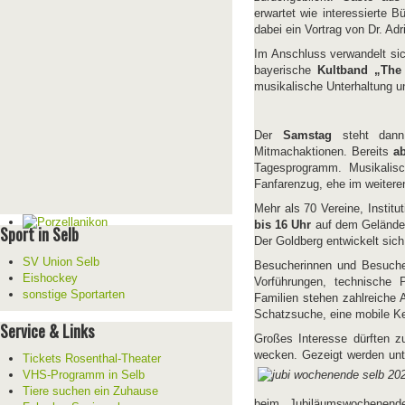
erwartet wie interessierte 
dabei ein Vortrag von Dr. Ad
Im Anschluss verwandelt si
bayerische
Kultband „The
musikalische Unterhaltung un
Der
Samstag
steht dann
Mitmachaktionen. Bereits
a
Tagesprogramm. Musikalisc
Fanfarenzug, ehe im weiteren
Mehr als 70 Vereine, Institu
bis 16 Uhr
auf dem Gelände u
Sport in Selb
Der Goldberg entwickelt sich
SV Union Selb
Besucherinnen und Besucher
Eishockey
Vorführungen, technische 
sonstige Sportarten
Familien stehen zahlreiche A
Schatzsuche, eine mobile K
Service & Links
Großes Interesse dürften z
wecken. Gezeigt werden unt
Tickets Rosenthal-Theater
VHS-Programm in Selb
Tiere suchen ein Zuhause
beim Jubiläumswochenende