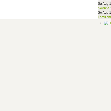
Sa Aug 
Swenne´s
So Aug 
Familien