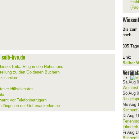
Fich
(Fac
Wiesenf
Bis zum 
noch...
335 Tage
selb-live.de
Link:
Selber W
hiedet Erika Ring in den Ruhestand
Veranst
stellung zu den Goldenen Büchern
zellanikon
Sa Aug 
Weinfest
teser Hilfsdienstes
So Aug 
hle
Ringelsp
warnt vor Telefonbetrügern
Mo Aug 
lklängen in der Gottesackerkirche
Kirchenf
Di Aug 1
Ferienpr
Filmdreh
Fr Aug 1
Bücherfl