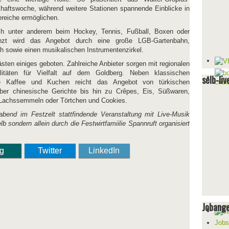
ftswoche, während weitere Stationen spannende Einblicke in
reiche ermöglichen.
ich unter anderem beim Hockey, Tennis, Fußball, Boxen oder
gänzt wird das Angebot durch eine große LGB-Gartenbahn,
h sowie einen musikalischen Instrumentenzirkel.
sten einiges geboten. Zahlreiche Anbieter sorgen mit regionalen
alitäten für Vielfalt auf dem Goldberg. Neben klassischen
selb-liv
ie Kaffee und Kuchen reicht das Angebot von türkischen
ber chinesische Gerichte bis hin zu Crêpes, Eis, Süßwaren,
 Lachssemmeln oder Törtchen und Cookies.
end im Festzelt stattfindende Veranstaltung mit Live-Musik
lb sondern allein durch die Festwirtfamiilie Spannruft organisiert
ng
Twitter
LinkedIn
Jobang
Jobs