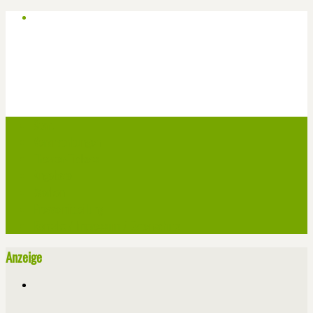
Start
Veranstaltungen
Theater-Tickets
Angebote
Werben
Pressemitteilung
Kontakt / Impressum / Datenschutz
Anzeige