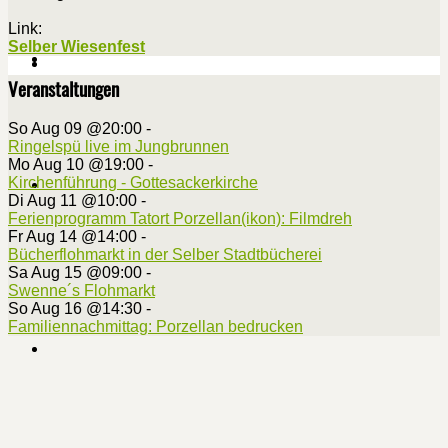
Link:
Selber Wiesenfest
Veranstaltungen
So Aug 09 @20:00
-
Ringelspü live im Jungbrunnen
Mo Aug 10 @19:00
-
Kirchenführung - Gottesackerkirche
Di Aug 11 @10:00
-
Ferienprogramm Tatort Porzellan(ikon): Filmdreh
Fr Aug 14 @14:00
-
Bücherflohmarkt in der Selber Stadtbücherei
Sa Aug 15 @09:00
-
Swenne´s Flohmarkt
So Aug 16 @14:30
-
Familiennachmittag: Porzellan bedrucken