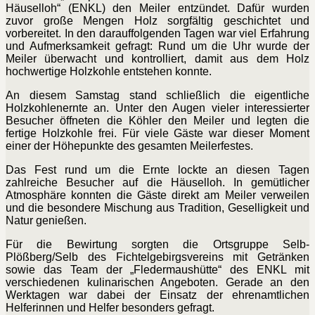
Häuselloh“ (ENKL) den Meiler entzündet. Dafür wurden
zuvor große Mengen Holz sorgfältig geschichtet und
vorbereitet. In den darauffolgenden Tagen war viel Erfahrung
und Aufmerksamkeit gefragt: Rund um die Uhr wurde der
Meiler überwacht und kontrolliert, damit aus dem Holz
hochwertige Holzkohle entstehen konnte.
An diesem Samstag stand schließlich die eigentliche
Holzkohlenernte an. Unter den Augen vieler interessierter
Besucher öffneten die Köhler den Meiler und legten die
fertige Holzkohle frei. Für viele Gäste war dieser Moment
einer der Höhepunkte des gesamten Meilerfestes.
Das Fest rund um die Ernte lockte an diesen Tagen
zahlreiche Besucher auf die Häuselloh. In gemütlicher
Atmosphäre konnten die Gäste direkt am Meiler verweilen
und die besondere Mischung aus Tradition, Geselligkeit und
Natur genießen.
Für die Bewirtung sorgten die Ortsgruppe Selb-
Plößberg/Selb des Fichtelgebirgsvereins mit Getränken
sowie das Team der „Fledermaushütte“ des ENKL mit
verschiedenen kulinarischen Angeboten. Gerade an den
Werktagen war dabei der Einsatz der ehrenamtlichen
Helferinnen und Helfer besonders gefragt.