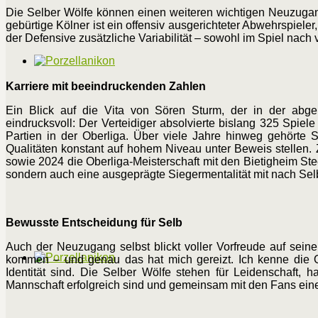
Die Selber Wölfe können einen weiteren wichtigen Neuzugang 
gebürtige Kölner ist ein offensiv ausgerichteter Abwehrspieler
der Defensive zusätzliche Variabilität – sowohl im Spiel nach
Karriere mit beeindruckenden Zahlen
Ein Blick auf die Vita von Sören Sturm, der in der abgel
eindrucksvoll: Der Verteidiger absolvierte bislang 325 Spi
Partien in der Oberliga. Über viele Jahre hinweg gehörte 
Qualitäten konstant auf hohem Niveau unter Beweis stellen.
sowie 2024 die Oberliga-Meisterschaft mit den Bietigheim Stee
sondern auch eine ausgeprägte Siegermentalität mit nach Sel
Bewusste Entscheidung für Selb
Auch der Neuzugang selbst blickt voller Vorfreude auf seine 
kommen – und genau das hat mich gereizt. Ich kenne die O
Identität sind. Die Selber Wölfe stehen für Leidenschaft, 
Mannschaft erfolgreich sind und gemeinsam mit den Fans eine