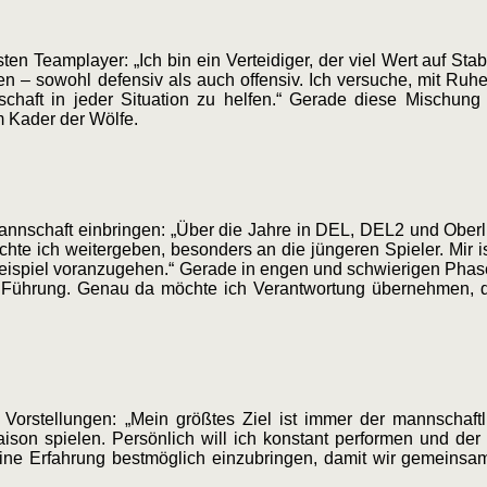
n Teamplayer: „Ich bin ein Verteidiger, der viel Wert auf Stab
en – sowohl defensiv als auch offensiv. Ich versuche, mit Ruh
chaft in jeder Situation zu helfen.“ Gerade diese Mischung 
m Kader der Wölfe.
Mannschaft einbringen: „Über die Jahre in DEL, DEL2 und Oberl
chte ich weitergeben, besonders an die jüngeren Spieler. Mir 
Beispiel voranzugehen.“ Gerade in engen und schwierigen Phasen
 Führung. Genau da möchte ich Verantwortung übernehmen, d
orstellungen: „Mein größtes Ziel ist immer der mannschaftl
ison spielen. Persönlich will ich konstant performen und der 
ine Erfahrung bestmöglich einzubringen, damit wir gemeinsam