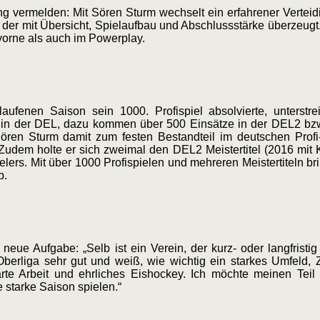
vermelden: Mit Sören Sturm wechselt ein erfahrener Verteidig
, der mit Übersicht, Spielaufbau und Abschlussstärke überzeugt.
 vorne als auch im Powerplay.
aufenen Saison sein 1000. Profispiel absolvierte, unterstr
ele in der DEL, dazu kommen über 500 Einsätze in der DEL2 bz
Sören Sturm damit zum festen Bestandteil im deutschen Prof
 Zudem holte er sich zweimal den DEL2 Meistertitel (2016 mit
lers. Mit über 1000 Profispielen und mehreren Meistertiteln bri
b.
neue Aufgabe: „Selb ist ein Verein, der kurz- oder langfristi
berliga sehr gut und weiß, wie wichtig ein starkes Umfeld,
harte Arbeit und ehrliches Eishockey. Ich möchte meinen Teil
 starke Saison spielen.“