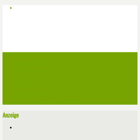
Start
Veranstaltungen
Theater-Tickets
Angebote
Werben
Pressemitteilung
Kontakt / Impressum / Datenschutz
Anzeige