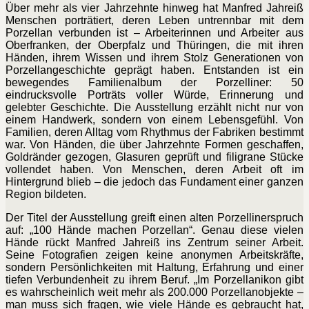
Über mehr als vier Jahrzehnte hinweg hat Manfred Jahreiß
Menschen porträtiert, deren Leben untrennbar mit dem
Porzellan verbunden ist – Arbeiterinnen und Arbeiter aus
Oberfranken, der Oberpfalz und Thüringen, die mit ihren
Händen, ihrem Wissen und ihrem Stolz Generationen von
Porzellangeschichte geprägt haben. Entstanden ist ein
bewegendes Familienalbum der Porzelliner: 50
eindrucksvolle Porträts voller Würde, Erinnerung und
gelebter Geschichte. Die Ausstellung erzählt nicht nur von
einem Handwerk, sondern von einem Lebensgefühl. Von
Familien, deren Alltag vom Rhythmus der Fabriken bestimmt
war. Von Händen, die über Jahrzehnte Formen geschaffen,
Goldränder gezogen, Glasuren geprüft und filigrane Stücke
vollendet haben. Von Menschen, deren Arbeit oft im
Hintergrund blieb – die jedoch das Fundament einer ganzen
Region bildeten.
Der Titel der Ausstellung greift einen alten Porzellinerspruch
auf: „100 Hände machen Porzellan“. Genau diese vielen
Hände rückt Manfred Jahreiß ins Zentrum seiner Arbeit.
Seine Fotografien zeigen keine anonymen Arbeitskräfte,
sondern Persönlichkeiten mit Haltung, Erfahrung und einer
tiefen Verbundenheit zu ihrem Beruf. „Im Porzellanikon gibt
es wahrscheinlich weit mehr als 200.000 Porzellanobjekte –
man muss sich fragen, wie viele Hände es gebraucht hat,