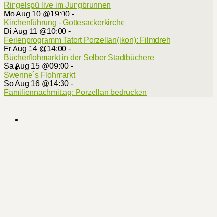
Ringelspü live im Jungbrunnen
Mo Aug 10 @19:00
-
Kirchenführung - Gottesackerkirche
Di Aug 11 @10:00
-
Ferienprogramm Tatort Porzellan(ikon): Filmdreh
Fr Aug 14 @14:00
-
Bücherflohmarkt in der Selber Stadtbücherei
Sa Aug 15 @09:00
-
Swenne´s Flohmarkt
So Aug 16 @14:30
-
Familiennachmittag: Porzellan bedrucken