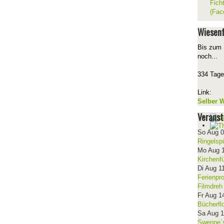
Fich
(Fac
Wiesenf
Bis zum 
noch...
334 Tage
Link:
Selber W
Veranst
So Aug 
Ringelsp
Mo Aug 
Kirchenf
Di Aug 1
Ferienpr
Filmdreh
Fr Aug 1
Bücherfl
Sa Aug 
Swenne´s