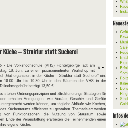
What
Fac
Inst
Neueste
Gefü
Bewe
Musi
Sais
er Küche – Struktur statt Sucherei
Feue
Entd
Expe
6
- Die Volkshochschule (VHS) Fichtelgebirge lädt am
Erfol
tag, 18. Juni, zu einem praxisorientierten Workshop mit
Som
el „Gut organisiert in der Küche – Struktur statt Sucherei“ ein.
Poli
von 18:00 Uhr bis 19:30 Uhr in den Räumen der VHS in der
Ital
Teilnahmegebühr beträgt 13,50 €.
Bohe
s stehen Ordnungsprinzipien und Strukturierungs-Strategien für
Ring
den erhalten Anregungen, wie Vorräte, Geschirr und Geräte
Stad
l untergebracht werden können, um tägliche Abläufe wie Kochen,
Gold
es Küchenraums effizienter zu gestalten. Thematisiert werden
Infos d
ng von Funktionszonen, die Nutzung von Stauraum sowie
 Am Ende der Veranstaltung erarbeiten die Teilnehmenden einen
r ihre eigene Küche.