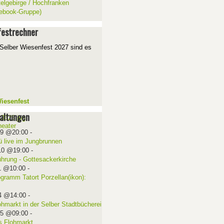
telgebirge / Hochfranken
ebook-Gruppe)
estrechner
Selber Wiesenfest 2027 sind es
iesenfest
altungen
09 @20:00
-
ü live im Jungbrunnen
10 @19:00
-
ührung - Gottesackerkirche
1 @10:00
-
ogramm Tatort Porzellan(ikon):
4 @14:00
-
ohmarkt in der Selber Stadtbücherei
15 @09:00
-
 Flohmarkt