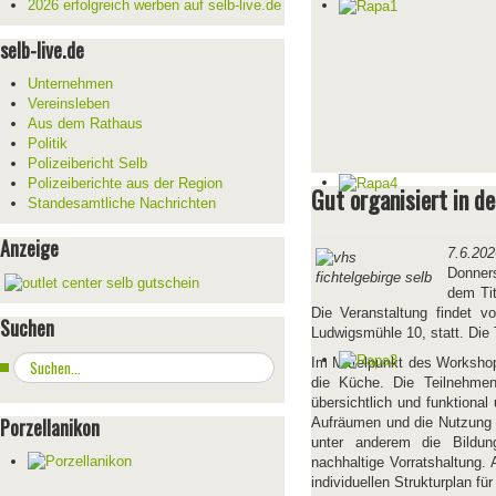
2026 erfolgreich werben auf selb-live.de
selb-live.de
Unternehmen
Vereinsleben
Aus dem Rathaus
Politik
Polizeibericht Selb
Polizeiberichte aus der Region
Gut organisiert in d
Standesamtliche Nachrichten
Anzeige
7.6.202
Donners
dem Tit
Die Veranstaltung findet 
Suchen
Ludwigsmühle 10, statt. Die 
Suchen
Im Mittelpunkt des Workshop
...
die Küche. Die Teilnehmen
übersichtlich und funktiona
Porzellanikon
Aufräumen und die Nutzung d
unter anderem die Bildu
nachhaltige Vorratshaltung.
individuellen Strukturplan fü