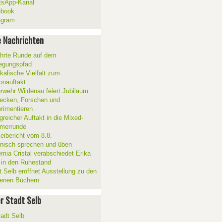
sApp-Kanal
ebook
agram
 Nachrichten
hrte Runde auf dem
gungspfad
kalische Vielfalt zum
onauftakt
rwehr Wildenau feiert Jubiläum
ecken, Forschen und
rimentieren
greicher Auftakt in die Mixed-
merrunde
zeibericht vom 8.8.
ienisch sprechen und üben
mia Cristal verabschiedet Erika
 in den Ruhestand
t Selb eröffnet Ausstellung zu den
enen Büchern
er Stadt Selb