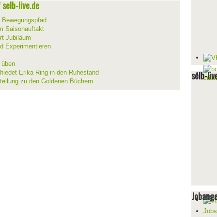
selb-live.de
m Bewegungspfad
um Saisonauftakt
rt Jubiläum
d Experimentieren
d üben
hiedet Erika Ring in den Ruhestand
selb-liv
stellung zu den Goldenen Büchern
Jobang
Jobs