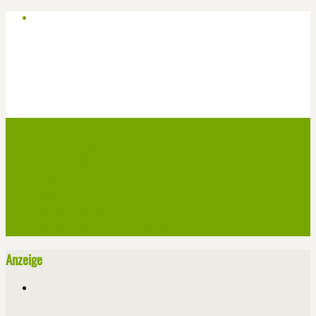
Start
Veranstaltungen
Theater-Tickets
Angebote
Werben
Pressemitteilung
Kontakt / Impressum / Datenschutz
Anzeige