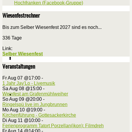
Hochfranken (Facebook-Gruppe)
Wiesenfestrechner
Bis zum Selber Wiesenfest 2027 sind es noch...
336 Tage
Link:
Selber Wiesenfest
Veranstaltungen
Fr Aug 07 @17:00
-
1 Jahr Jay'Lo - Livemusik
Sa Aug 08 @15:00
-
Weinfest am Grafenmühlweiher
So Aug 09 @20:00
-
Ringelspü live im Jungbrunnen
Mo Aug 10 @19:00
-
Kirchenführung - Gottesackerkirche
Di Aug 11 @10:00
-
Ferienprogramm Tatort Porzellan(ikon): Filmdreh
Fr Aug 14 @14:00
-