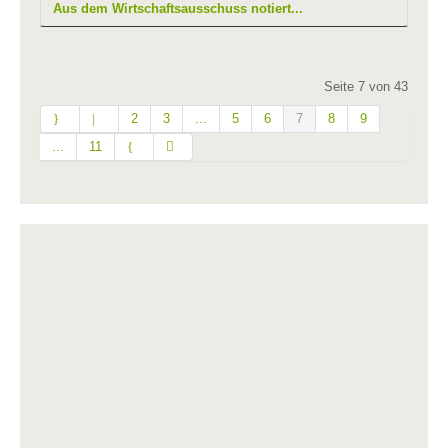
Aus dem Wirtschaftsausschuss notiert...
Seite 7 von 43
2
3
...
5
6
7
8
9
...
11