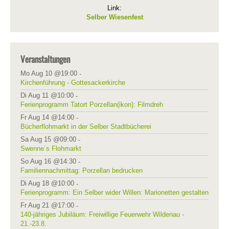
Link:
Selber Wiesenfest
Veranstaltungen
Mo Aug 10 @19:00
-
Kirchenführung - Gottesackerkirche
Di Aug 11 @10:00
-
Ferienprogramm Tatort Porzellan(ikon): Filmdreh
Fr Aug 14 @14:00
-
Bücherflohmarkt in der Selber Stadtbücherei
Sa Aug 15 @09:00
-
Swenne´s Flohmarkt
So Aug 16 @14:30
-
Familiennachmittag: Porzellan bedrucken
Di Aug 18 @10:00
-
Ferienprogramm: Ein Selber wider Willen: Marionetten gestalten
Fr Aug 21 @17:00
-
140-jähriges Jubiläum: Freiwillige Feuerwehr Wildenau -
21.-23.8.