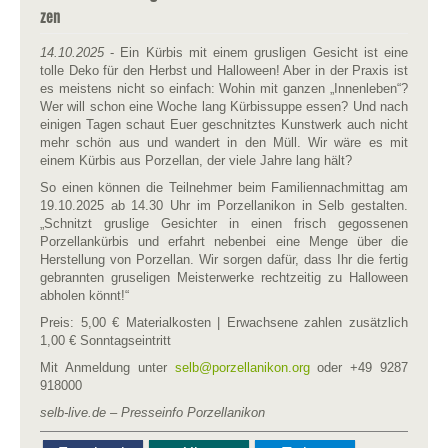
zen
14.10.2025
- Ein Kürbis mit einem grusligen Gesicht ist eine
tolle Deko für den Herbst und Halloween! Aber in der Praxis ist
es meistens nicht so einfach: Wohin mit ganzen „Innenleben“?
Wer will schon eine Woche lang Kürbissuppe essen? Und nach
einigen Tagen schaut Euer geschnitztes Kunstwerk auch nicht
mehr schön aus und wandert in den Müll. Wir wäre es mit
einem Kürbis aus Porzellan, der viele Jahre lang hält?
So einen können die Teilnehmer beim Familiennachmittag am
19.10.2025 ab 14.30 Uhr im Porzellanikon in Selb gestalten.
„Schnitzt gruslige Gesichter in einen frisch gegossenen
Porzellankürbis und erfahrt nebenbei eine Menge über die
Herstellung von Porzellan. Wir sorgen dafür, dass Ihr die fertig
gebrannten gruseligen Meisterwerke rechtzeitig zu Halloween
abholen könnt!“
Preis: 5,00 € Materialkosten | Erwachsene zahlen zusätzlich
1,00 € Sonntagseintritt
Mit Anmeldung unter
selb​
@
​porzellanikon.org
oder +49 9287
918000
selb-live.de – Presseinfo Porzellanikon