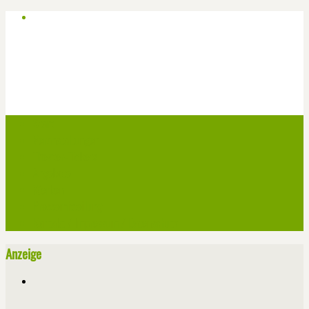
Start
Veranstaltungen
Theater-Tickets
Angebote
Werben
Pressemitteilung
Kontakt / Impressum / Datenschutz
Anzeige