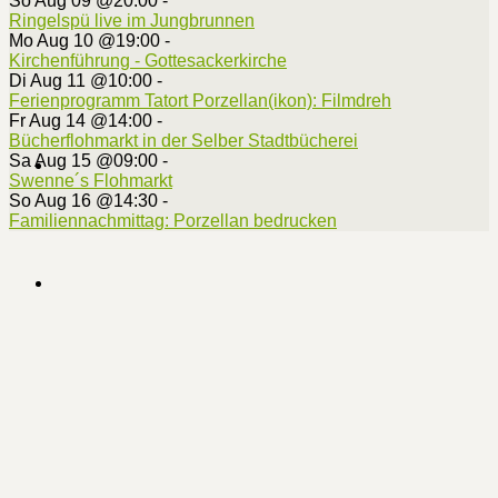
So Aug 09 @20:00
-
Ringelspü live im Jungbrunnen
Mo Aug 10 @19:00
-
Kirchenführung - Gottesackerkirche
Di Aug 11 @10:00
-
Ferienprogramm Tatort Porzellan(ikon): Filmdreh
Fr Aug 14 @14:00
-
Bücherflohmarkt in der Selber Stadtbücherei
Sa Aug 15 @09:00
-
Swenne´s Flohmarkt
So Aug 16 @14:30
-
Familiennachmittag: Porzellan bedrucken