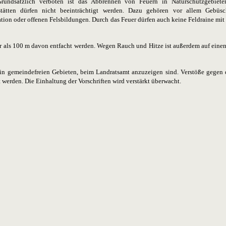
rundsätzlich verboten ist das Abbrennen von Feuern in Naturschutzgebiete
stätten dürfen nicht beeinträchtigt werden. Dazu ge­hören vor allem Gebüs
ion oder offenen Felsbildungen. Durch das Feuer dürfen auch keine Feldraine mit
er als 100 m davon entfacht werden. Wegen Rauch und Hitze ist außerdem auf ei­ne
. in ge­meindefreien Gebieten, beim Landratsamt anzuzeigen sind. Verstöße gege
werden. Die Einhaltung der Vorschriften wird verstärkt überwacht.