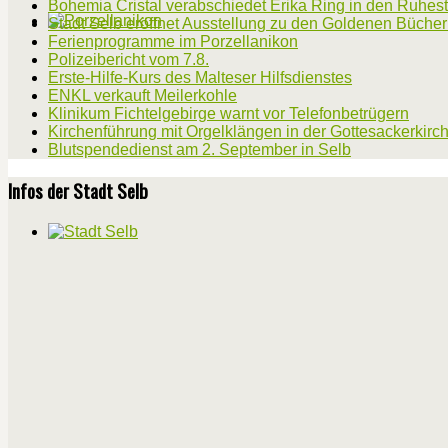
Bohemia Cristal verabschiedet Erika Ring in den Ruhes
Stadt Selb eröffnet Ausstellung zu den Goldenen Büche
Ferienprogramme im Porzellanikon
Polizeibericht vom 7.8.
Erste-Hilfe-Kurs des Malteser Hilfsdienstes
ENKL verkauft Meilerkohle
Klinikum Fichtelgebirge warnt vor Telefonbetrügern
Kirchenführung mit Orgelklängen in der Gottesackerkirc
Blutspendedienst am 2. September in Selb
Infos der Stadt Selb