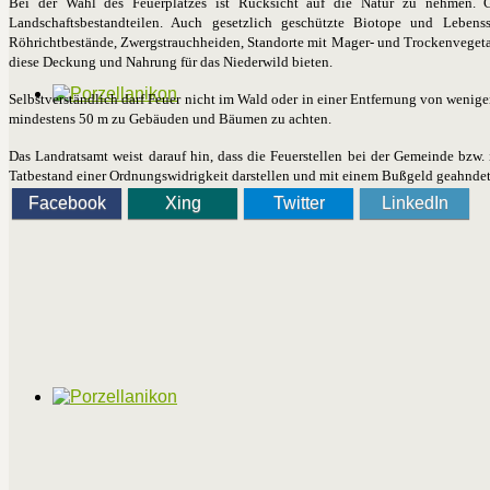
Bei der Wahl des Feuerplatzes ist Rücksicht auf die Natur zu nehmen. G
Landschaftsbestandteilen. Auch gesetzlich geschützte Biotope und Lebens
Röhrichtbestände, Zwergstrauchheiden, Standorte mit Mager- und Trockenvegetat
diese Deckung und Nahrung für das Niederwild bieten.
Selbstverständlich darf Feuer nicht im Wald oder in einer Entfernung von wenig
mindestens 50 m zu Gebäuden und Bäumen zu achten.
Das Landratsamt weist darauf hin, dass die Feuerstellen bei der Gemeinde bzw
Tatbestand einer Ord­nungswidrigkeit darstellen und mit einem Bußgeld geahndet 
Facebook
Xing
Twitter
LinkedIn