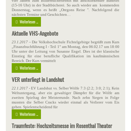
vier Jahren zum Bilderbucherlebnis mit anschließender Bastelei
(15-16 Uhr) in der Stadtbücherei. So auch wieder am kommenden
Donnerstag, wenn es heißt „Oregons Reise ". Nachfolgend die
nächsten Termine und Geschichten…
Weiterlesen ...
Aktuelle VHS-Angebote
23.1.2017
– Die Volkshochschule Fichtelgebirge begrüßt zum Kurs
„Finanzbuchführung I - Teil 1“ am Montag, den 06.02.17 um 18:00
Uhr unter der Leitung von Susanne Engel. Dies ist der klassische
Einstieg für eine berufliche Qualifikation im kaufmännischen
Bereich. Der Kurs vermittelt
Weiterlesen ...
VER unterliegt in Landshut
22.1.2017
- EV Landshut vs. Selber Wölfe 7:3 (2:2; 3:0; 2:1); Kein
Weltuntergang, aber ein gewaltiger Dämpfer für die Wölfe am
zweiten Spieltag der Meisterrunde. Nach zehn Siegen in Folge
mussten die Selber Cracks wieder einmal als Verlierer vom Eis
gehen. Spielentscheidend für
Weiterlesen ...
Traumfeste: Hochzeitsmesse im Rosenthal Theater