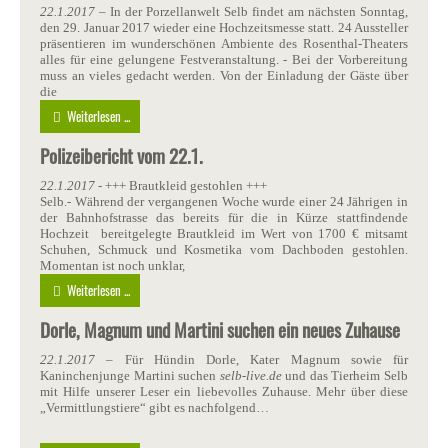
22.1.2017
– In der Porzellanwelt Selb findet am nächsten Sonntag,
den 29. Januar 2017 wieder eine Hochzeitsmesse statt. 24 Aussteller
präsentieren im wunderschönen Ambiente des Rosenthal-Theaters
alles für eine gelungene Festveranstaltung. - Bei der Vorbereitung
muss an vieles gedacht werden. Von der Einladung der Gäste über
die
Weiterlesen ...
Polizeibericht vom 22.1.
22.1.2017
- +++ Brautkleid gestohlen +++
Selb.- Während der vergangenen Woche wurde einer 24 Jährigen in
der Bahnhofstrasse das bereits für die in Kürze stattfindende
Hochzeit bereitgelegte Brautkleid im Wert von 1700 € mitsamt
Schuhen, Schmuck und Kosmetika vom Dachboden gestohlen.
Momentan ist noch unklar,
Weiterlesen ...
Dorle, Magnum und Martini suchen ein neues Zuhause
22.1.2017
– Für Hündin Dorle, Kater Magnum sowie für
Kaninchenjunge Martini suchen
selb-live.de
und das Tierheim Selb
mit Hilfe unserer Leser ein liebevolles Zuhause. Mehr über diese
„Vermittlungstiere“ gibt es nachfolgend…