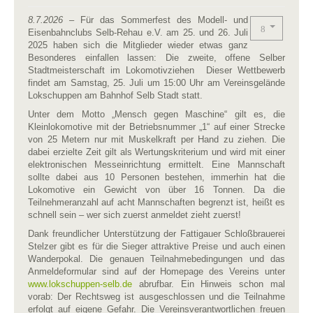
8.7.2026
– Für das Sommerfest des Modell- und
Eisenbahnclubs Selb-Rehau e.V. am 25. und 26. Juli
2025 haben sich die Mitglieder wieder etwas ganz
Besonderes einfallen lassen: Die zweite, offene Selber
Stadtmeisterschaft im Lokomotivziehen Dieser Wettbewerb
findet am Samstag, 25. Juli um 15:00 Uhr am Vereinsgelände
Lokschuppen am Bahnhof Selb Stadt statt.
Unter dem Motto „Mensch gegen Maschine“ gilt es, die
Kleinlokomotive mit der Betriebsnummer „1“ auf einer Strecke
von 25 Metern nur mit Muskelkraft per Hand zu ziehen. Die
dabei erzielte Zeit gilt als Wertungskriterium und wird mit einer
elektronischen Messeinrichtung ermittelt. Eine Mannschaft
sollte dabei aus 10 Personen bestehen, immerhin hat die
Lokomotive ein Gewicht von über 16 Tonnen. Da die
Teilnehmeranzahl auf acht Mannschaften begrenzt ist, heißt es
schnell sein – wer sich zuerst anmeldet zieht zuerst!
Dank freundlicher Unterstützung der Fattigauer Schloßbrauerei
Stelzer gibt es für die Sieger attraktive Preise und auch einen
Wanderpokal. Die genauen Teilnahmebedingungen und das
Anmeldeformular sind auf der Homepage des Vereins unter
www.lokschuppen-selb.de
abrufbar. Ein Hinweis schon mal
vorab: Der Rechtsweg ist ausgeschlossen und die Teilnahme
erfolgt auf eigene Gefahr. Die Vereinsverantwortlichen freuen