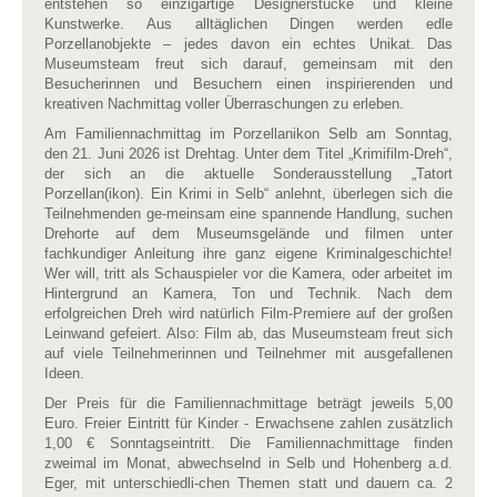
entstehen so einzigartige Designerstücke und kleine
Kunstwerke. Aus alltäglichen Dingen werden edle
Porzellanobjekte – jedes davon ein echtes Unikat. Das
Museumsteam freut sich darauf, gemeinsam mit den
Besucherinnen und Besuchern einen inspirierenden und
kreativen Nachmittag voller Überraschungen zu erleben.
Am Familiennachmittag im Porzellanikon Selb am Sonntag,
den 21. Juni 2026 ist Drehtag. Unter dem Titel „Krimifilm-Dreh“,
der sich an die aktuelle Sonderausstellung „Tatort
Porzellan(ikon). Ein Krimi in Selb“ anlehnt, überlegen sich die
Teilnehmenden ge-meinsam eine spannende Handlung, suchen
Drehorte auf dem Museumsgelände und filmen unter
fachkundiger Anleitung ihre ganz eigene Kriminalgeschichte!
Wer will, tritt als Schauspieler vor die Kamera, oder arbeitet im
Hintergrund an Kamera, Ton und Technik. Nach dem
erfolgreichen Dreh wird natürlich Film-Premiere auf der großen
Leinwand gefeiert. Also: Film ab, das Museumsteam freut sich
auf viele Teilnehmerinnen und Teilnehmer mit ausgefallenen
Ideen.
Der Preis für die Familiennachmittage beträgt jeweils 5,00
Euro. Freier Eintritt für Kinder - Erwachsene zahlen zusätzlich
1,00 € Sonntagseintritt. Die Familiennachmittage finden
zweimal im Monat, abwechselnd in Selb und Hohenberg a.d.
Eger, mit unterschiedli-chen Themen statt und dauern ca. 2