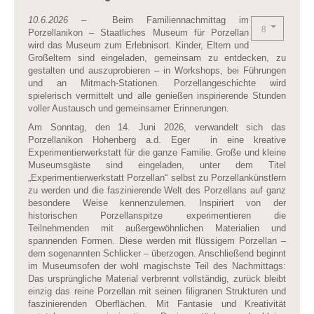
10.6.2026
– Beim Familiennachmittag im
Porzellanikon – Staatliches Museum für Porzellan
wird das Museum zum Erlebnisort. Kinder, Eltern und
Großeltern sind eingeladen, gemeinsam zu entdecken, zu
gestalten und auszuprobieren – in Workshops, bei Führungen
und an Mitmach-Stationen. Porzellangeschichte wird
spielerisch vermittelt und alle genießen inspirierende Stunden
voller Austausch und gemeinsamer Erinnerungen.
Am Sonntag, den 14. Juni 2026, verwandelt sich das
Porzellanikon Hohenberg a.d. Eger in eine kreative
Experimentierwerkstatt für die ganze Familie. Große und kleine
Museumsgäste sind eingeladen, unter dem Titel
„Experimentierwerkstatt Porzellan“ selbst zu Porzellankünstlern
zu werden und die faszinierende Welt des Porzellans auf ganz
besondere Weise kennenzulernen. Inspiriert von der
historischen Porzellanspitze experimentieren die
Teilnehmenden mit außergewöhnlichen Materialien und
spannenden Formen. Diese werden mit flüssigem Porzellan –
dem sogenannten Schlicker – überzogen. Anschließend beginnt
im Museumsofen der wohl magischste Teil des Nachmittags:
Das ursprüngliche Material verbrennt vollständig, zurück bleibt
einzig das reine Porzellan mit seinen filigranen Strukturen und
faszinierenden Oberflächen. Mit Fantasie und Kreativität