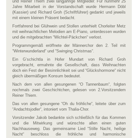
und Reiner Thiem zwei langjährige Mitglieder. Für nunmehr 25
Jahre Mitarbeit in der Vorstandschaft wurde Hermann Döbl
(Kassier) und Richard Groh (Schriftführer) gedankt und jeweils
mit einem kleinen Präsent bedacht.
Fortfahrend bei Glühwein und Stollen unterhielt Chorleiter Metz
mit weihnachtlichen Melodien am E-Piano, unterdessen wurden
und die mitgebrachten “Wichtel-Päckchen“ verlost.
Programmgemäß eröffnete der Männerchor den 2. Teil mit
“Winterwunderland“ und “Swinging Christmas“.
Ein G‘schichtla in Hofer Mundart von Richard Groh
vorgebracht, ermahnte die Gesellschaft, dass Weihnachten
doch ein Fest der Besinnlichkeit sei und “Glückshormone“ nicht
gleich übermäßigen Konsum bedeutet.
Nach dem von allen gesungenen “O Tannenbaum“, folgten
nochmals zwei Geschichtchen, gelesen von 2.Vorsitzendem
Reiner Thiem.
Das von allen gesungene “Oh du fröhliche“, leitete über zum
“Andachtsjodler“, intoniert vom Thalia-Chor.
Vorsitzender Jakob bedankte sich schließlich für das Kommen
und die Mitwirkung und wünschte allen einen guten
Nachhauseweg. Das gemeinsame Lied “Stille Nacht, heilige
Nacht“ beschloss die fröhliche und harmonische