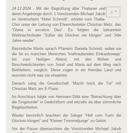
24.12.2024
- Mit der Begrüßung aller Thalianer und
deren Angehörige durch 1.Vorsitzenden Michael Jakob
im Vereinsheim “Hotel Schmidt“, ertönte vom Thalia-
Chor unter der Leitung von Ehrenchorleiter Christian Metz, das
“Gloria in excelsis Deo“. Es folgten die bekannten
Weihnachtslieder “Süßer die Glocken nie klingen“ und “Alle
Jahre wieder“.
Besinnliche Worte sprach Pfarrerin Daniela Schmid, wobei sie
die für so manchen Menschen “kraftraubenden Einkaufswege“
bis zum Heiligen Abend, mit den Mühen und
Beschwerlichkeiten von Josef und Maria auf dem Weg nach
Bethlehem, verglich. Diese zogen in ein fremdes Land und
wussten nicht was sie erwartete.
Danach sang die Gesellschaft “Macht hoch die Tür“ mit
Christian Metz am E-Piano.
Im Anschluss folgte von Hermann Döbl eine “Betrachtung über
die Singstunde“ in Gedichtform und witzelte da über stimmliche
Begebenheiten.
Wieder besinnlich brachten die Sänger “Hell vom Turm die
Glocken klingen“ und “Kleiner Trommeljunge“ zu Gehör.
Vor der Pause überraschten die Vorsitzenden Michael Jakob