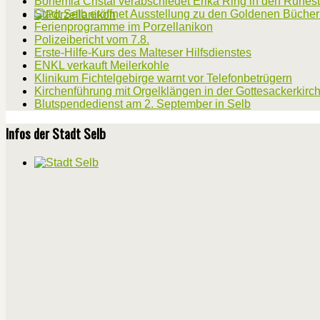
Bohemia Cristal verabschiedet Erika Ring in den Ruhes
Stadt Selb eröffnet Ausstellung zu den Goldenen Büche
Ferienprogramme im Porzellanikon
Polizeibericht vom 7.8.
Erste-Hilfe-Kurs des Malteser Hilfsdienstes
ENKL verkauft Meilerkohle
Klinikum Fichtelgebirge warnt vor Telefonbetrügern
Kirchenführung mit Orgelklängen in der Gottesackerkirc
Blutspendedienst am 2. September in Selb
Infos der Stadt Selb