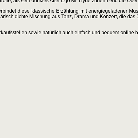
rolle, als sein dunkles Alter Ego Mr. Hyde zunehmend die Obe
erbindet diese klassische Erzählung mit energiegeladener Mu
risch dichte Mischung aus Tanz, Drama und Konzert, die das 
verkaufsstellen sowie natürlich auch einfach und bequem online 