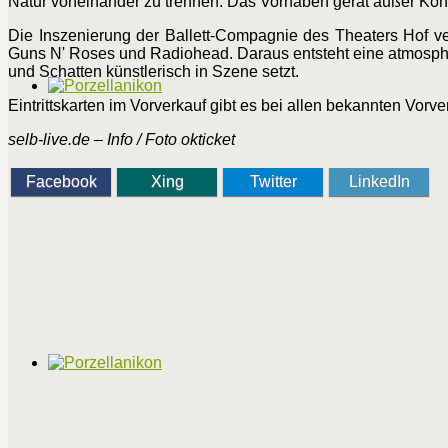
Natur voneinander zu trennen. Das Vorhaben gerät außer Kont
Die Inszenierung der Ballett-Compagnie des Theaters Hof v
Guns N' Roses und Radiohead. Daraus entsteht eine atmosphä
und Schatten künstlerisch in Szene setzt.
Eintrittskarten im Vorverkauf gibt es bei allen bekannten Vor
selb-live.de – Info / Foto okticket
Facebook
Xing
Twitter
LinkedIn