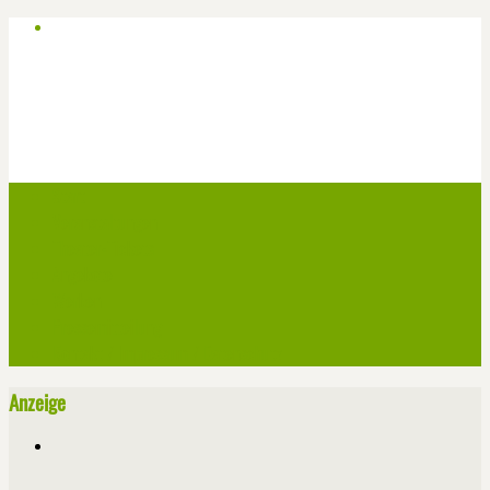
Start
Veranstaltungen
Theater-Tickets
Angebote
Werben
Pressemitteilung
Kontakt / Impressum / Datenschutz
Anzeige