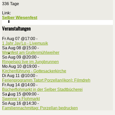
336 Tage
Link:
Selber Wiesenfest
Veranstaltungen
Fr Aug 07 @17:00
-
1 Jahr Jay'Lo - Livemusik
Sa Aug 08 @15:00
-
Weinfest am Grafenmühlweiher
So Aug 09 @20:00
-
Ringelspü live im Jungbrunnen
Mo Aug 10 @19:00
-
Kirchenführung - Gottesackerkirche
Di Aug 11 @10:00
-
Ferienprogramm Tatort Porzellan(ikon): Filmdreh
Fr Aug 14 @14:00
-
Bücherflohmarkt in der Selber Stadtbücherei
Sa Aug 15 @09:00
-
Swenne´s Flohmarkt
So Aug 16 @14:30
-
Familiennachmittag: Porzellan bedrucken