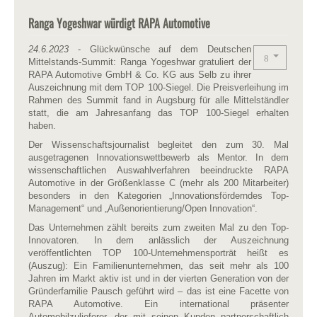
Ranga Yogeshwar würdigt RAPA Automotive
24.6.2023
- Glückwünsche auf dem Deutschen
Mittelstands-Summit: Ranga Yogeshwar gratuliert der
RAPA Automotive GmbH & Co. KG aus Selb zu ihrer
Auszeichnung mit dem TOP 100-Siegel. Die Preisverleihung im
Rahmen des Summit fand in Augsburg für alle Mittelständler
statt, die am Jahresanfang das TOP 100-Siegel erhalten
haben.
Der Wissenschaftsjournalist begleitet den zum 30. Mal
ausgetragenen Innovationswettbewerb als Mentor. In dem
wissenschaftlichen Auswahlverfahren beeindruckte RAPA
Automotive in der Größenklasse C (mehr als 200 Mitarbeiter)
besonders in den Kategorien „Innovationsförderndes Top-
Management“ und „Außenorientierung/Open Innovation“.
Das Unternehmen zählt bereits zum zweiten Mal zu den Top-
Innovatoren. In dem anlässlich der Auszeichnung
veröffentlichten TOP 100-Unternehmensporträt heißt es
(Auszug): Ein Familienunternehmen, das seit mehr als 100
Jahren im Markt aktiv ist und in der vierten Generation von der
Gründerfamilie Pausch geführt wird – das ist eine Facette von
RAPA Automotive. Ein international präsenter
Automobilzulieferer, der mit seinen Kunden partnerschaftlich