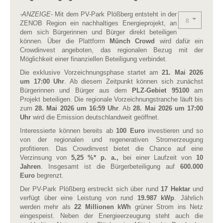
-ANZEIGE-
Mit dem PV-Park Plößberg entsteht in der
ZENOB Region ein nachhaltiges Energieprojekt, an
dem sich Bürgerinnen und Bürger direkt beteiligen
können. Über die Plattform
Münch Crowd
wird dafür ein
Crowdinvest angeboten, das regionalen Bezug mit der
Möglichkeit einer finanziellen Beteiligung verbindet.
Die exklusive Vorzeichnungsphase startet am
21. Mai 2026
um 17:00 Uhr
. Ab diesem Zeitpunkt können sich zunächst
Bürgerinnen und Bürger aus dem
PLZ-Gebiet 95100
am
Projekt beteiligen. Die regionale Vorzeichnungstranche läuft bis
zum
28. Mai 2026 um 16:59 Uhr
. Ab
28. Mai 2026 um 17:00
Uhr
wird die Emission deutschlandweit geöffnet.
Interessierte können bereits ab
100 Euro
investieren und so
von der regionalen und regenerativen Stromerzeugung
profitieren. Das Crowdinvest bietet die Chance auf eine
Verzinsung von
5,25 %* p. a.,
bei einer Laufzeit von
10
Jahren
. Insgesamt ist die Bürgerbeteiligung auf
600.000
Euro
begrenzt.
Der PV-Park Plößberg erstreckt sich über rund
17 Hektar
und
verfügt über eine Leistung von rund
19.987 kWp
. Jährlich
werden mehr als
22 Millionen kWh
grüner Strom ins Netz
eingespeist. Neben der Energieerzeugung steht auch die