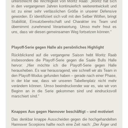
unterstreicht die Wichtigkeit von Moritz Raab: „Moritz hat sich
in den vergangenen Jahren kontinuierlich weiterentwickelt und
ist zu einer sehr verlässlichen Größe in unserer Defensive
geworden. Er identifiziert sich voll mit den Selber Wölfen, bringt
Stabilität, Einsatzbereitschaft und Charakter ins Team und
übernimmt zunehmend Verantwortung. Umso mehr freut es
uns, dass wir diesen gemeinsamen Weg fortsetzen können.“
Playoff-Serie gegen Halle als persönliches Highlight
Rückblickend auf die vergangene Saison hebt Moritz Raab
insbesondere die Playoff-Serie gegen die Saale Bulls Halle
hervor: „Hier möchte ich die Playoff-Serie gegen Halle
herausheben. Es war herausragend, wie schnell wir als Team in
den Playoff-Modus gefunden haben – gerade nach einer Phase,
in der klar war, dass wir unseren Tabellenplatz nicht mehr
verändern können. Umso beeindruckender war es, wie wir von
Beginn an in die Serie gekommen sind und eindrucksvoll
marschiert sind.“
Knappes Aus gegen Hannover beschäftigt – und motiviert
Das denkbar knappe Ausscheiden gegen die hochgehandelten
Hannover Scorpions hallte noch eine Zeit nach: „Der Ärger und