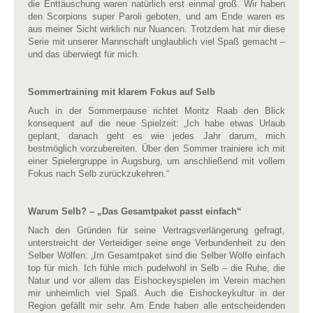
die Enttäuschung waren natürlich erst einmal groß. Wir haben
den Scorpions super Paroli geboten, und am Ende waren es
aus meiner Sicht wirklich nur Nuancen. Trotzdem hat mir diese
Serie mit unserer Mannschaft unglaublich viel Spaß gemacht –
und das überwiegt für mich.
Sommertraining mit klarem Fokus auf Selb
Auch in der Sommerpause richtet Moritz Raab den Blick
konsequent auf die neue Spielzeit: „Ich habe etwas Urlaub
geplant, danach geht es wie jedes Jahr darum, mich
bestmöglich vorzubereiten. Über den Sommer trainiere ich mit
einer Spielergruppe in Augsburg, um anschließend mit vollem
Fokus nach Selb zurückzukehren.“
Warum Selb? – „Das Gesamtpaket passt einfach“
Nach den Gründen für seine Vertragsverlängerung gefragt,
unterstreicht der Verteidiger seine enge Verbundenheit zu den
Selber Wölfen: „Im Gesamtpaket sind die Selber Wölfe einfach
top für mich. Ich fühle mich pudelwohl in Selb – die Ruhe, die
Natur und vor allem das Eishockeyspielen im Verein machen
mir unheimlich viel Spaß. Auch die Eishockeykultur in der
Region gefällt mir sehr. Am Ende haben alle entscheidenden