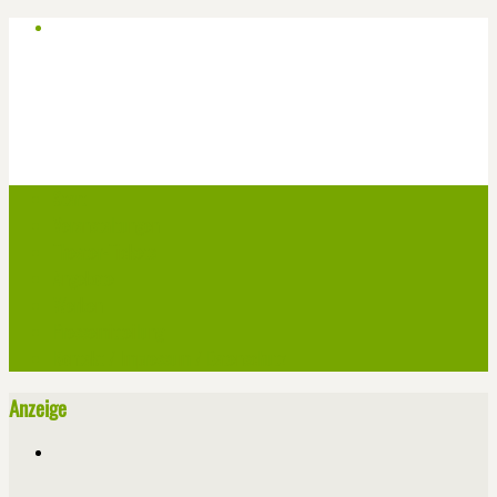
Start
Veranstaltungen
Theater-Tickets
Angebote
Werben
Pressemitteilung
Kontakt / Impressum / Datenschutz
Anzeige