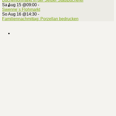
Bücherflohmarkt in der Selber Stadtbücherei
Sa Aug 15 @09:00
-
Swenne´s Flohmarkt
So Aug 16 @14:30
-
Familiennachmittag: Porzellan bedrucken