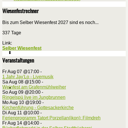
Wiesenfestrechner
Bis zum Selber Wiesenfest 2027 sind es noch...
337 Tage
Link:
Selber Wiesenfest
Veranstaltungen
Fr Aug 07 @17:00
-
1 Jahr Jay'Lo - Livemusik
Sa Aug 08 @15:00
-
Weinfest am Grafenmühlweiher
So Aug 09 @20:00
-
Ringelspü live im Jungbrunnen
Mo Aug 10 @19:00
-
Kirchenführung - Gottesackerkirche
Di Aug 11 @10:00
-
Ferienprogramm Tatort Porzellan(ikon): Filmdreh
Fr Aug 14 @14:00
-