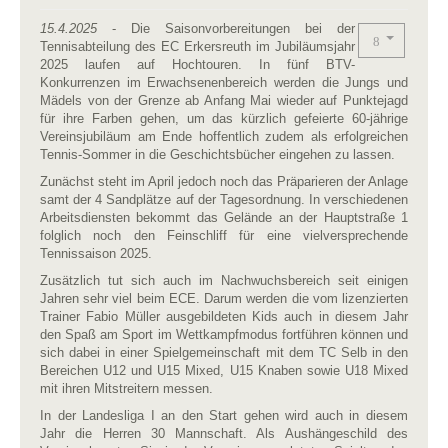
15.4.2025
- Die Saisonvorbereitungen bei der
Tennisabteilung des EC Erkersreuth im Jubiläumsjahr
2025 laufen auf Hochtouren. In fünf BTV-
Konkurrenzen im Erwachsenenbereich werden die Jungs und
Mädels von der Grenze ab Anfang Mai wieder auf Punktejagd
für ihre Farben gehen, um das kürzlich gefeierte 60-jährige
Vereinsjubiläum am Ende hoffentlich zudem als erfolgreichen
Tennis-Sommer in die Geschichtsbücher eingehen zu lassen.
Zunächst steht im April jedoch noch das Präparieren der Anlage
samt der 4 Sandplätze auf der Tagesordnung. In verschiedenen
Arbeitsdiensten bekommt das Gelände an der Hauptstraße 1
folglich noch den Feinschliff für eine vielversprechende
Tennissaison 2025.
Zusätzlich tut sich auch im Nachwuchsbereich seit einigen
Jahren sehr viel beim ECE. Darum werden die vom lizenzierten
Trainer Fabio Müller ausgebildeten Kids auch in diesem Jahr
den Spaß am Sport im Wettkampfmodus fortführen können und
sich dabei in einer Spielgemeinschaft mit dem TC Selb in den
Bereichen U12 und U15 Mixed, U15 Knaben sowie U18 Mixed
mit ihren Mitstreitern messen.
In der Landesliga I an den Start gehen wird auch in diesem
Jahr die Herren 30 Mannschaft. Als Aushängeschild des