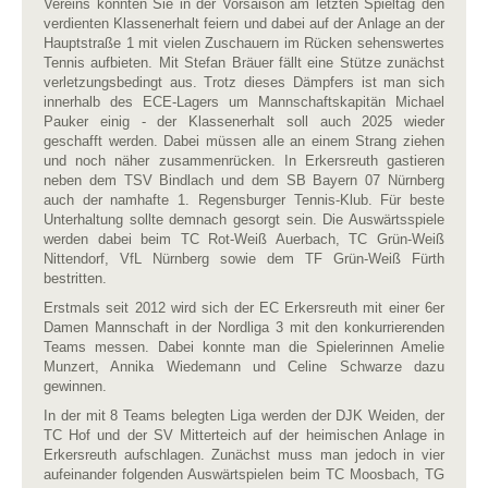
Vereins konnten Sie in der Vorsaison am letzten Spieltag den
verdienten Klassenerhalt feiern und dabei auf der Anlage an der
Hauptstraße 1 mit vielen Zuschauern im Rücken sehenswertes
Tennis aufbieten. Mit Stefan Bräuer fällt eine Stütze zunächst
verletzungsbedingt aus. Trotz dieses Dämpfers ist man sich
innerhalb des ECE-Lagers um Mannschaftskapitän Michael
Pauker einig - der Klassenerhalt soll auch 2025 wieder
geschafft werden. Dabei müssen alle an einem Strang ziehen
und noch näher zusammenrücken. In Erkersreuth gastieren
neben dem TSV Bindlach und dem SB Bayern 07 Nürnberg
auch der namhafte 1. Regensburger Tennis-Klub. Für beste
Unterhaltung sollte demnach gesorgt sein. Die Auswärtsspiele
werden dabei beim TC Rot-Weiß Auerbach, TC Grün-Weiß
Nittendorf, VfL Nürnberg sowie dem TF Grün-Weiß Fürth
bestritten.
Erstmals seit 2012 wird sich der EC Erkersreuth mit einer 6er
Damen Mannschaft in der Nordliga 3 mit den konkurrierenden
Teams messen. Dabei konnte man die Spielerinnen Amelie
Munzert, Annika Wiedemann und Celine Schwarze dazu
gewinnen.
In der mit 8 Teams belegten Liga werden der DJK Weiden, der
TC Hof und der SV Mitterteich auf der heimischen Anlage in
Erkersreuth aufschlagen. Zunächst muss man jedoch in vier
aufeinander folgenden Auswärtspielen beim TC Moosbach, TG