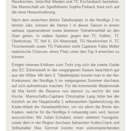
Neunkirchen, Grün-Rot Weiden und TC Eschenbach bestehen.
Die Mannschaft um Spielführerin Sophia Fieback freut sich auf
die neue Herausforderung.
Nach dem erreichten dritten Tabellenplatz in der Nordliga 2 im
letzten Jahr, können die Herren I in dieser Saison in einem
weitaus spannenderen sowie breiteren Teilnehmerfeld an den
Start gehen. In sieben Spielen gegen den TC Selbitz, TC
Oberkotzau, TC Hof II, SV Altenstadt, TG Neunkirchen II, TC
Tirschenreuth sowie TG Parkstein sieht Capitano Fabio Müller
realistische Chancen, einen Platz unter den Top 4 erreichen zu
können.
Einigen internen Kritikern zum Trotz zog sich die zweite Garde
des EC Erkersreuth in der vergangenen Saison beachtlich gut
aus der Affäre. Mit dem 3. Tabellenplatz konnte man in der 4er-
Konkurrenz der Nordliga 5 im vergangenen Sommer durchaus
auf sich aufmerksam machen. Für die kommende Medenrunde
ab Mai betritt die Reserve nun ebenso zu sechst die rote
Asche. Mannschafts-Capitano Christopher Lang lobte bei der
kürzlich an der Hauptstraße 1 anberaumten Spielersitzung die
Kader-Arbeit der Verantwortlichen, um vor allem die Breite des
Kaders, welche für die Nordliga 4 notwendig sein wird, besser
auszurichten. Mit Julian Schubert, einem weiteren Youngster,
sowie dem in der Region durchaus bekannten Kufen-Crack und
Volleyballer Max Gimmel konnte man vielversprechenden