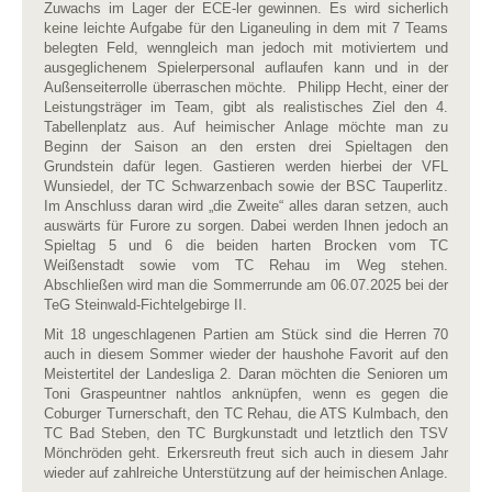
Zuwachs im Lager der ECE-ler gewinnen. Es wird sicherlich
keine leichte Aufgabe für den Liganeuling in dem mit 7 Teams
belegten Feld, wenngleich man jedoch mit motiviertem und
ausgeglichenem Spielerpersonal auflaufen kann und in der
Außenseiterrolle überraschen möchte. Philipp Hecht, einer der
Leistungsträger im Team, gibt als realistisches Ziel den 4.
Tabellenplatz aus. Auf heimischer Anlage möchte man zu
Beginn der Saison an den ersten drei Spieltagen den
Grundstein dafür legen. Gastieren werden hierbei der VFL
Wunsiedel, der TC Schwarzenbach sowie der BSC Tauperlitz.
Im Anschluss daran wird „die Zweite“ alles daran setzen, auch
auswärts für Furore zu sorgen. Dabei werden Ihnen jedoch an
Spieltag 5 und 6 die beiden harten Brocken vom TC
Weißenstadt sowie vom TC Rehau im Weg stehen.
Abschließen wird man die Sommerrunde am 06.07.2025 bei der
TeG Steinwald-Fichtelgebirge II.
Mit 18 ungeschlagenen Partien am Stück sind die Herren 70
auch in diesem Sommer wieder der haushohe Favorit auf den
Meistertitel der Landesliga 2. Daran möchten die Senioren um
Toni Graspeuntner nahtlos anknüpfen, wenn es gegen die
Coburger Turnerschaft, den TC Rehau, die ATS Kulmbach, den
TC Bad Steben, den TC Burgkunstadt und letztlich den TSV
Mönchröden geht. Erkersreuth freut sich auch in diesem Jahr
wieder auf zahlreiche Unterstützung auf der heimischen Anlage.