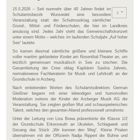
15.5.2026
– Seit nunmehr über 40 Jahren findet im
Schulamtsbezirk Wunsiedel eine besondere
Veranstaltung statt: der Schulmusiktag sämtlicher
Grund-, Mittel- und Förderschulen, die hier im Landkreis
ansässig sind. Jedes Jahr steht das Gemeinschaftskonzert
unter einem Motto – welches im laufenden Schuljahr „Auf hoher
See“ lautete.
So kamen diesmal sämtliche größere und kleinere Schiffe
voller maritim gekleideter Kinder am Rosenthal-Theater an, um
letztlich gemeinsam musikalisch in See zu stechen. Die
Gesamtleitung der Crew oblag Kapitänin Saskia Jahreis,
normalerweise Fachberaterin für Musik und Lehrkraft an der
Grundschule in Arzberg.
Nach einleitenden Worten des Schulamtsdirektors German
Gleißner begann mit einer lebendigen und humorvollen
Moderation seitens der Kinder der Arzberger Musik AG die
Veranstaltung. Sie zeigten großen Mut und schauspielerisches
Talent, welches den gesamten Abend professionell umrahmte.
Unter der Leitung von Lisa Bowa präsentierte die Klasse 1/2
der Grundschule Erkersreuth an Ukulelen, Schlagwerk und
Gesang das Stück „Wir kennen den Weg“. Kleine Piraten
übernahmen mit der Offizierin Nadja Rippert die Bühne und