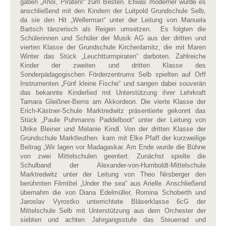
gaben „Ahoi, Piraten!“ zum Besten. Etwas moderner wurde es
anschließend mit den Kindern der Luitpold Grundschule Selb,
da sie den Hit „Wellerman“ unter der Leitung von Manuela
Bartsch tänzerisch als Reigen umsetzen. Es folgten die
Schülerinnen und Schüler der Musik AG aus der dritten und
vierten Klasse der Grundschule Kirchenlamitz, die mit Maren
Winter das Stück „Leuchtturmpiraten“ darboten. Zahlreiche
Kinder der zweiten und dritten Klasse des
Sonderpädagogischen Förderzentrums Selb spielten auf Orff
Instrumenten „Fünf kleine Fische“ und sangen dabei souverän
das bekannte Kinderlied mit Unterstützung ihrer Lehrkraft
Tamara Gleißner-Berns am Akkordeon. Die vierte Klasse der
Erich-Kästner-Schule Marktredwitz präsentierte gekonnt das
Stück „Paule Puhmanns Paddelboot“ unter der Leitung von
Ulrike Bleiner und Melanie Kindl. Von der dritten Klasse der
Grundschule Marktleuthen kam mit Elke Pfaff der kurzweilige
Beitrag „Wir lagen vor Madagaskar. Am Ende wurde die Bühne
von zwei Mittelschulen geentert. Zunächst spielte die
Schulband der Alexander-von-Humboldt-Mittelschule
Marktredwitz unter der Leitung von Theo Nirsberger den
berühmten Filmtitel „Under the sea“ aus Arielle. Anschließend
übernahm die von Diana Edelmüller, Romina Schoberth und
Jaroslav Vyrostko unterrichtete Bläserklasse 6cG der
Mittelschule Selb mit Unterstützung aus dem Orchester der
siebten und achten Jahrgangsstufe das Steuerrad und