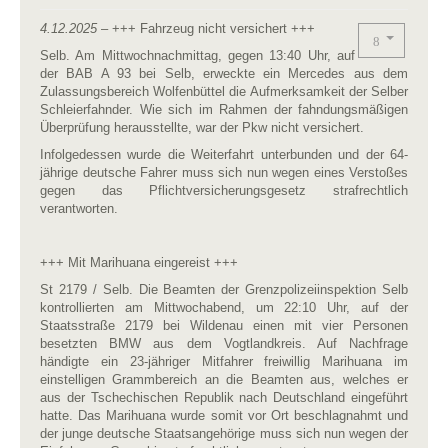
4.12.2025
– +++ Fahrzeug nicht versichert +++
Selb. Am Mittwochnachmittag, gegen 13:40 Uhr, auf
der BAB A 93 bei Selb, erweckte ein Mercedes aus dem
Zulassungsbereich Wolfenbüttel die Aufmerksamkeit der Selber
Schleierfahnder. Wie sich im Rahmen der fahndungsmäßigen
Überprüfung herausstellte, war der Pkw nicht versichert.
Infolgedessen wurde die Weiterfahrt unterbunden und der 64-
jährige deutsche Fahrer muss sich nun wegen eines Verstoßes
gegen das Pflichtversicherungsgesetz strafrechtlich
verantworten.
+++ Mit Marihuana eingereist +++
St 2179 / Selb. Die Beamten der Grenzpolizeiinspektion Selb
kontrollierten am Mittwochabend, um 22:10 Uhr, auf der
Staatsstraße 2179 bei Wildenau einen mit vier Personen
besetzten BMW aus dem Vogtlandkreis. Auf Nachfrage
händigte ein 23-jähriger Mitfahrer freiwillig Marihuana im
einstelligen Grammbereich an die Beamten aus, welches er
aus der Tschechischen Republik nach Deutschland eingeführt
hatte. Das Marihuana wurde somit vor Ort beschlagnahmt und
der junge deutsche Staatsangehörige muss sich nun wegen der