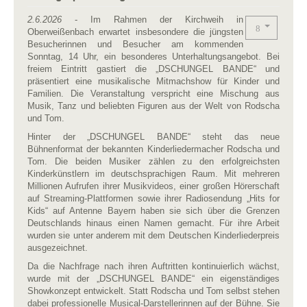
2.6.2026
- Im Rahmen der Kirchweih in
Oberweißenbach erwartet insbesondere die jüngsten
Besucherinnen und Besucher am kommenden
Sonntag, 14 Uhr, ein besonderes Unterhaltungsangebot. Bei
freiem Eintritt gastiert die „DSCHUNGEL BANDE“ und
präsentiert eine musikalische Mitmachshow für Kinder und
Familien. Die Veranstaltung verspricht eine Mischung aus
Musik, Tanz und beliebten Figuren aus der Welt von Rodscha
und Tom.
Hinter der „DSCHUNGEL BANDE“ steht das neue
Bühnenformat der bekannten Kinderliedermacher Rodscha und
Tom. Die beiden Musiker zählen zu den erfolgreichsten
Kinderkünstlern im deutschsprachigen Raum. Mit mehreren
Millionen Aufrufen ihrer Musikvideos, einer großen Hörerschaft
auf Streaming-Plattformen sowie ihrer Radiosendung „Hits for
Kids“ auf Antenne Bayern haben sie sich über die Grenzen
Deutschlands hinaus einen Namen gemacht. Für ihre Arbeit
wurden sie unter anderem mit dem Deutschen Kinderliederpreis
ausgezeichnet.
Da die Nachfrage nach ihren Auftritten kontinuierlich wächst,
wurde mit der „DSCHUNGEL BANDE“ ein eigenständiges
Showkonzept entwickelt. Statt Rodscha und Tom selbst stehen
dabei professionelle Musical-Darstellerinnen auf der Bühne. Sie