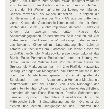
gaben „Ahoi, Piraten!“ zum Besten. Etwas moderner wurde es
anschließend mit den Kindern der Luitpold Grundschule Selb,
da sie den Hit „Wellerman“ unter der Leitung von Manuela
Bartsch tänzerisch als Reigen umsetzen. Es folgten die
Schülerinnen und Schüler der Musik AG aus der dritten und
vierten Klasse der Grundschule Kirchenlamitz, die mit Maren
Winter das Stück „Leuchtturmpiraten“ darboten. Zahlreiche
Kinder der zweiten und dritten Klasse des
Sonderpädagogischen Förderzentrums Selb spielten auf Orff
Instrumenten „Fünf kleine Fische“ und sangen dabei souverän
das bekannte Kinderlied mit Unterstützung ihrer Lehrkraft
Tamara Gleißner-Berns am Akkordeon. Die vierte Klasse der
Erich-Kästner-Schule Marktredwitz präsentierte gekonnt das
Stück „Paule Puhmanns Paddelboot“ unter der Leitung von
Ulrike Bleiner und Melanie Kindl. Von der dritten Klasse der
Grundschule Marktleuthen kam mit Elke Pfaff der kurzweilige
Beitrag „Wir lagen vor Madagaskar. Am Ende wurde die Bühne
von zwei Mittelschulen geentert. Zunächst spielte die
Schulband der Alexander-von-Humboldt-Mittelschule
Marktredwitz unter der Leitung von Theo Nirsberger den
berühmten Filmtitel „Under the sea“ aus Arielle. Anschließend
übernahm die von Diana Edelmüller, Romina Schoberth und
Jaroslav Vyrostko unterrichtete Bläserklasse 6cG der
Mittelschule Selb mit Unterstützung aus dem Orchester der
siebten und achten Jahrgangsstufe das Steuerrad und