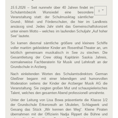
15.5.2026
– Seit nunmehr über 40 Jahren findet im
Schulamtsbezirk Wunsiedel eine besondere
Veranstaltung statt: der Schulmusiktag sämtlicher
Grund-, Mittel- und Förderschulen, die hier im Landkreis
ansässig sind. Jedes Jahr steht das Gemeinschaftskonzert
unter einem Motto – welches im laufenden Schuljahr „Auf hoher
See“ lautete.
So kamen diesmal sämtliche größere und kleinere Schiffe
voller maritim gekleideter Kinder am Rosenthal-Theater an, um
letztlich gemeinsam musikalisch in See zu stechen. Die
Gesamtleitung der Crew oblag Kapitänin Saskia Jahreis,
normalerweise Fachberaterin für Musik und Lehrkraft an der
Grundschule in Arzberg.
Nach einleitenden Worten des Schulamtsdirektors German
Gleißner begann mit einer lebendigen und humorvollen
Moderation seitens der Kinder der Arzberger Musik AG die
Veranstaltung. Sie zeigten großen Mut und schauspielerisches
Talent, welches den gesamten Abend professionell umrahmte.
Unter der Leitung von Lisa Bowa präsentierte die Klasse 1/2
der Grundschule Erkersreuth an Ukulelen, Schlagwerk und
Gesang das Stück „Wir kennen den Weg“. Kleine Piraten
übernahmen mit der Offizierin Nadja Rippert die Bühne und